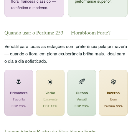
floral francesa clássico —
performance superior.
romântico e moderno.
Quando usar o Perfume 253 — Florabloom Forte?
Versátil para todas as estações com preferência pela primavera
— quando o floral em plena exuberância brilha mais. Ideal para
o dia a dia sofisticado.
🌷
☀️
🍂
❄️
Primavera
Verão
Outono
Inverno
Favorita
Excelente
Versátil
Bom
EDP 25%
EDT 15%
EDP 25%
Parfum 35%
Longevidade e Rastro do Florabloom Forte