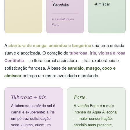
●
Almíscar
Centifolia
●
A assinatura do
Forte
A
abertura de manga, amêndoa e tangerina
cria uma entrada
suave e adocicada. O coração de
tuberosa, íris, violeta e rosa
Centifolia
— o floral carnal assinatura — traz exuberância e
sofisticação francesa. A base de
sandálo, musgo, coco e
almíscar
entrega um rastro aveludado e profundo.
Tuberosa + íris.
Forte.
A tuberosa no pôr-do-sol é
A versão Forte é a mais
carnal e exuberante; a íris
intensa da Aqua Allegoria
em pó traz sofisticação
— maior concentração,
seca. Juntas, criam um
sandálo mais presente,