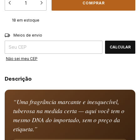
18
em estoque
ALTERAR CEP
Entregas para o CEP:
Meios de envio
CALCULAR
Não sei meu CEP
Descrição
“Uma fragrância marcante e inesquecível,
tuberosa na medida certa — aqui você tem o
mesmo DNA do importado, sem o preço da
etiqueta.”