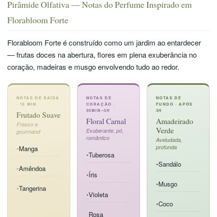
Pirâmide Olfativa — Notas do Perfume Inspirado em
Florabloom Forte
Florabloom Forte é construído como um jardim ao entardecer
— frutas doces na abertura, flores em plena exuberância no
coração, madeiras e musgo envolvendo tudo ao redor.
NOTAS DE SAÍDA
NOTAS DE
NOTAS DE
· 15 MIN
CORAÇÃO ·
FUNDO · APÓS
30MIN–3H
3H
Frutado Suave
Floral Carnal
Amadeirado
Fresco e
Verde
Exuberante, pó,
gourmand
romântico
Aveludada,
profunda
Manga
●
Tuberosa
●
Sandálo
●
Amêndoa
●
Íris
●
Musgo
●
Tangerina
●
Violeta
●
Coco
●
Rosa