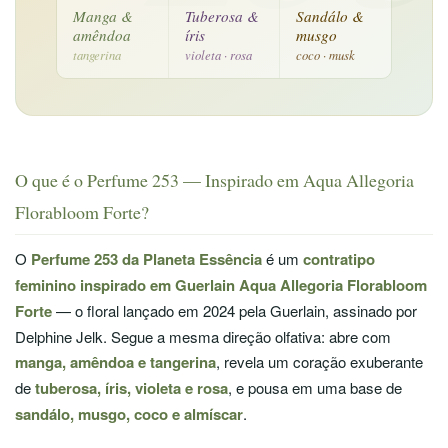
Manga &
Tuberosa &
Sandálo &
amêndoa
íris
musgo
tangerina
violeta · rosa
coco · musk
O que é o Perfume 253 — Inspirado em Aqua Allegoria
Florabloom Forte?
O
Perfume 253 da Planeta Essência
é um
contratipo
feminino inspirado em Guerlain Aqua Allegoria Florabloom
Forte
— o floral lançado em 2024 pela Guerlain, assinado por
Delphine Jelk. Segue a mesma direção olfativa: abre com
manga, amêndoa e tangerina
, revela um coração exuberante
de
tuberosa, íris, violeta e rosa
, e pousa em uma base de
sandálo, musgo, coco e almíscar
.