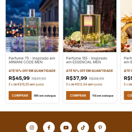
Perfume 75 - Inspirado em
Perfume 155 - Inspirado
Perf
ARMANI CODE MEN
em ESSENCIAL MEN
em 
ATÉ 15% OFF
EM QUANTIDADE
ATÉ 15% OFF
EM QUANTIDADE
ATÉ 
R$45,99
R$37,99
R$
R$47,99
R$38,99
3
x
de
R$15,33
sem juros
3
x
de
R$12,66
sem juros
3
x
d
COMPRAR
COMPRAR
CO
185
em estoque
114
em estoque