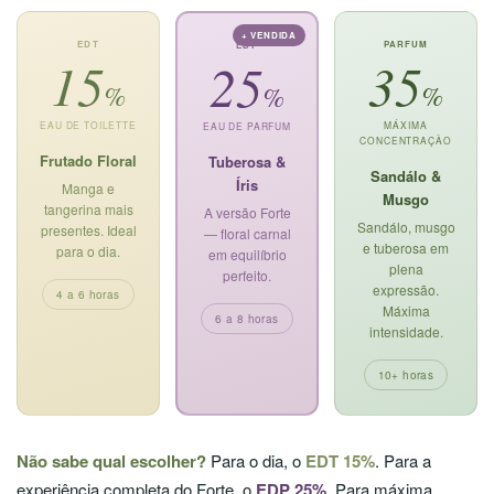
+ VENDIDA
EDT
PARFUM
EDP
15
35
25
%
%
%
EAU DE TOILETTE
MÁXIMA
EAU DE PARFUM
CONCENTRAÇÃO
Frutado Floral
Tuberosa &
Sandálo &
Íris
Manga e
Musgo
tangerina mais
A versão Forte
Sandálo, musgo
presentes. Ideal
— floral carnal
e tuberosa em
para o dia.
em equilíbrio
plena
perfeito.
expressão.
4 a 6 horas
Máxima
6 a 8 horas
intensidade.
10+ horas
Não sabe qual escolher?
Para o dia, o
EDT 15%
. Para a
experiência completa do Forte, o
EDP 25%
. Para máxima