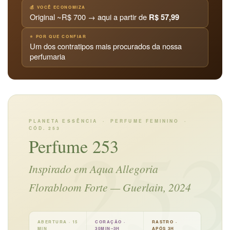
💰 VOCÊ ECONOMIZA
Original ~R$ 700 → aqui a partir de
R$ 57,99
⭐ POR QUE CONFIAR
Um dos contratipos mais procurados da nossa
perfumaria
PLANETA ESSÊNCIA · PERFUME FEMININO ·
25
CÓD. 253
Perfume 253
Inspirado em Aqua Allegoria
Florabloom Forte — Guerlain, 2024
ABERTURA · 15
CORAÇÃO ·
RASTRO ·
MIN
30MIN–3H
APÓS 3H