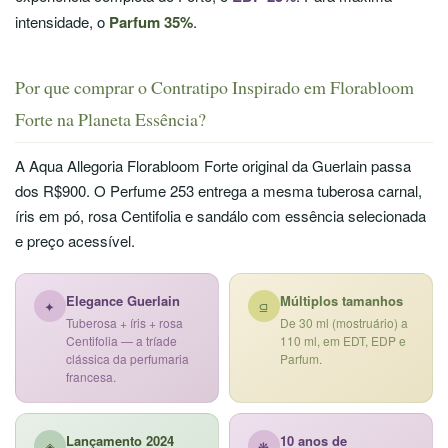
intensidade, o
Parfum 35%
.
Por que comprar o Contratipo Inspirado em Florabloom
Forte na Planeta Essência?
A Aqua Allegoria Florabloom Forte original da Guerlain passa
dos R$900. O Perfume 253 entrega a mesma tuberosa carnal,
íris em pó, rosa Centifolia e sandálo com essência selecionada
e preço acessível.
Elegance Guerlain
Múltiplos tamanhos
✦
⫑
Tuberosa + íris + rosa
De 30 ml (mostruário) a
Centifolia — a tríade
110 ml, em EDT, EDP e
clássica da perfumaria
Parfum.
francesa.
Lançamento 2024
10 anos de
◈
❋