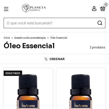
0
Início
>
breadcrumbs.aromaterapia
>
Óleo Essencial
Óleo Essencial
2 produtos
ORDENAR
ESGOTADO