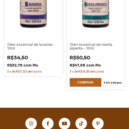
Óleo essencial de lavanda -
Óleo essencial de menta
10ml
piperita - 10ml
R$34,50
R$50,50
R$32,78
com
Pix
R$47,98
com
Pix
3
x
de
R$11,50
sem juros
3
x
de
R$16,83
sem juros
3
em estoque