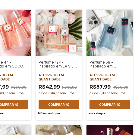
e 44 -
Perfume 127 -
Perfume 58 -
rado em COCO
Inspirado em LA VIE
Inspirado em
OISELLE
EST BELLE
SAUVAGE
% OFF
EM
ATÉ 15% OFF
EM
ATÉ 15% OFF
EM
IDADE
QUANTIDADE
QUANTIDADE
7,99
R$42,99
R$57,99
R$60,99
R$44,99
R$60,99
$19,33
sem juros
3
x
de
R$14,33
sem juros
3
x
de
R$19,33
sem juros
OMPRAR
COMPRAR
COMPRAR
que
143
em estoque
em estoque