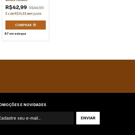
R$42,99
R$44,99
3
x
de
R$14,33
sem juros
COMPRAR
87
em estoque
OMOÇÕES E NOVIDADES