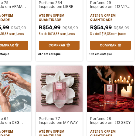
e 75 -
Perfume 234 -
Perfume 29 -
ado em ARMANI
Inspirado em LIBRE
Inspirado em 212 VIP
MEN
BLACK
% OFF
EM
ATÉ 15% OFF
EM
ATÉ 15% OFF
EM
IDADE
QUANTIDADE
QUANTIDADE
5,99
R$54,99
R$54,99
R$47,99
R$56,99
R$56,99
$15,33
sem juros
3
x
de
R$18,33
sem juros
3
x
de
R$18,33
sem juros
OMPRAR
COMPRAR
COMPRAR
stoque
317
em estoque
126
em estoque
e 62 -
Perfume 77 -
Perfume 28 -
ado em DEG
Inspirado em MY WAY
Inspirado em 212 SEXY
 BLUE FOR
N
% OFF
EM
ATÉ 15% OFF
EM
ATÉ 15% OFF
EM
IDADE
QUANTIDADE
QUANTIDADE