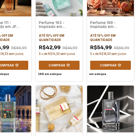
e 111 -
Perfume 193 -
Perfume 199 -
ado em JP
Inspirado em
Inspirado em
DAL
INVICTUS
OLYMPÉA
TRADICIONAL
% OFF
EM
ATÉ 15% OFF
EM
ATÉ 15% OFF
EM
IDADE
QUANTIDADE
QUANTIDADE
4,99
R$42,99
R$54,99
R$56,99
R$44,99
R$56,99
18,33
sem juros
3
x
de
R$14,33
sem juros
3
x
de
R$18,33
sem juros
OMPRAR
COMPRAR
COMPRAR
stoque
266
em estoque
em estoque