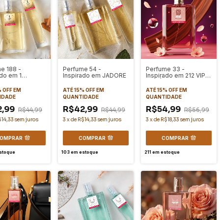
e 188 -
Perfume 54 -
Perfume 33 -
ado em 1
Inspirado em JADORE
Inspirado em 212 VIP
ON
ROSÉ
% OFF
EM
ATÉ 15% OFF
EM
ATÉ 15% OFF
EM
IDADE
QUANTIDADE
QUANTIDADE
2,99
R$42,99
R$54,99
R$44,99
R$44,99
R$56,99
$14,33
sem juros
3
x
de
R$14,33
sem juros
3
x
de
R$18,33
sem juros
OMPRAR
COMPRAR
COMPRAR
stoque
103
em estoque
211
em estoque