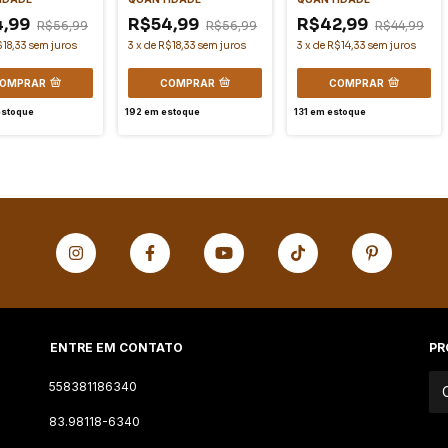
4,99
R$54,99
R$42,99
R$56,99
R$56,99
R$44,99
18,33
sem juros
3
x
de
R$18,33
sem juros
3
x
de
R$14,33
sem juros
OMPRAR
COMPRAR
COMPRAR
stoque
192
em estoque
131
em estoque
ENTRE EM CONTATO
PR
558381186340
83.98118-6340