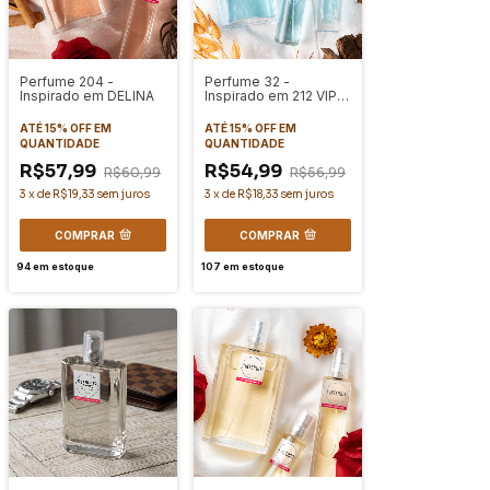
Perfume 204 -
Perfume 32 -
Inspirado em DELINA
Inspirado em 212 VIP
MEN
ATÉ 15% OFF
EM
ATÉ 15% OFF
EM
QUANTIDADE
QUANTIDADE
R$57,99
R$54,99
R$60,99
R$56,99
3
x
de
R$19,33
sem juros
3
x
de
R$18,33
sem juros
COMPRAR
COMPRAR
94
em estoque
107
em estoque