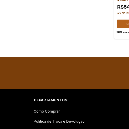
R$5
3
x
de
R$
C
309
em e
DEPARTAMENTOS
Como Comprar
Política de Troca e Devolução