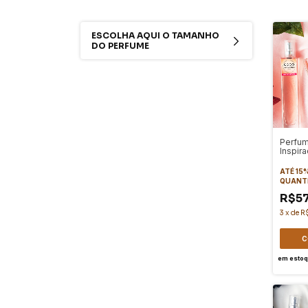
ESCOLHA AQUI O TAMANHO
DO PERFUME
Perfum
Inspi
MADEM
ATÉ 15
QUANT
R$5
3
x
de
R
C
em esto