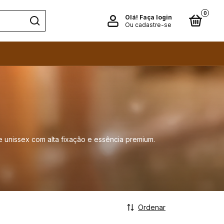
0
Olá!
Faça login
Ou cadastre-se
e unissex com alta fixação e essência premium.
Ordenar