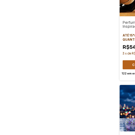
Perfum
Inspir
SCAN
ATÉ 15
QUANT
R$5
3
x
de
R$
C
122
em e