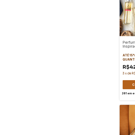
Perfum
Inspir
MILLI
ATÉ 15
QUANT
R$4
3
x
de
R
C
261
em e