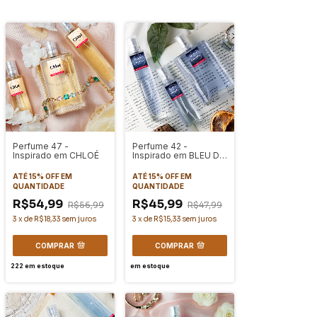
Perfume 47 -
Perfume 42 -
Inspirado em CHLOÉ
Inspirado em BLEU DE
CHANEL
ATÉ 15% OFF
EM
ATÉ 15% OFF
EM
QUANTIDADE
QUANTIDADE
R$54,99
R$45,99
R$56,99
R$47,99
3
x
de
R$18,33
sem juros
3
x
de
R$15,33
sem juros
COMPRAR
COMPRAR
222
em estoque
em estoque