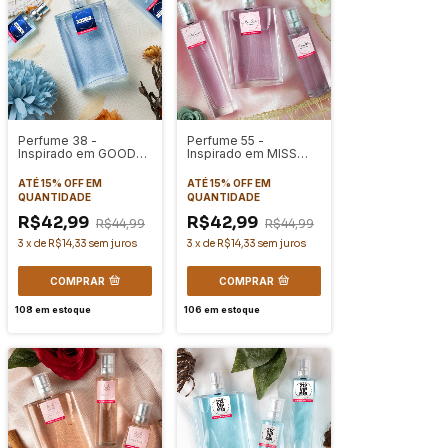
Perfume 38 -
Perfume 55 -
Inspirado em GOOD
Inspirado em MISS
GIRL
DIOR (2012)
ATÉ 15% OFF
EM
ATÉ 15% OFF
EM
QUANTIDADE
QUANTIDADE
R$42,99
R$42,99
R$44,99
R$44,99
3
x
de
R$14,33
sem juros
3
x
de
R$14,33
sem juros
COMPRAR
COMPRAR
108
em estoque
106
em estoque