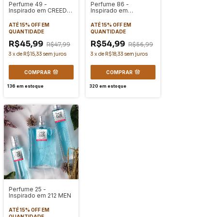
Perfume 49 -
Perfume 86 -
Inspirado em CREED
Inspirado em
AVENTUS
LINTERDIT
ATÉ 15% OFF
EM
ATÉ 15% OFF
EM
QUANTIDADE
QUANTIDADE
R$45,99
R$54,99
R$47,99
R$56,99
3
x
de
R$15,33
sem juros
3
x
de
R$18,33
sem juros
COMPRAR
COMPRAR
136
em estoque
320
em estoque
Perfume 25 -
Inspirado em 212 MEN
ATÉ 15% OFF
EM
QUANTIDADE