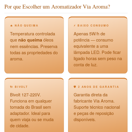
Por que Escolher um Aromatizador Via Aroma?
🔥 NÃO QUEIMA
⚡ BAIXO CONSUMO
Temperatura controlada
Apenas 5W/h de
que
óleos
potência — consumo
não queima
equivalente a uma
nem essências. Preserva
lâmpada LED. Pode ficar
todas as propriedades do
ligado horas sem peso na
aroma.
conta de luz.
🔌 BIVOLT
🛡️ 2 ANOS DE GARANTIA
Bivolt 127-220V.
Garantia direta da
Funciona em qualquer
fabricante Via Aroma.
tomada do Brasil sem
Suporte técnico nacional
adaptador. Ideal para
e peças de reposição
quem viaja ou se muda
disponíveis.
de cidade.