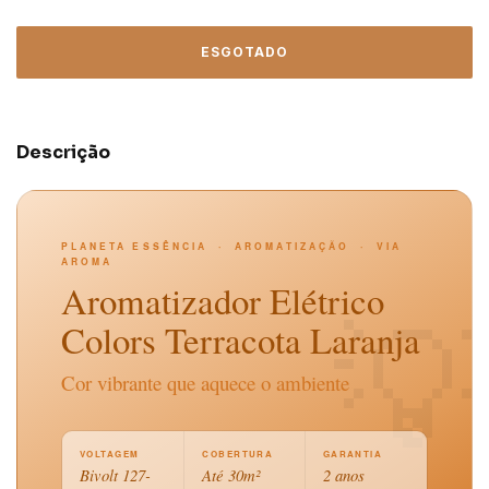
Descrição
PLANETA ESSÊNCIA · AROMATIZAÇÃO · VIA
AROMA
Aromatizador Elétrico

Colors Terracota Laranja
Cor vibrante que aquece o ambiente
VOLTAGEM
COBERTURA
GARANTIA
Bivolt 127-
Até 30m²
2 anos