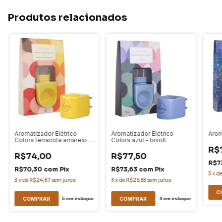
Produtos relacionados
Aromatizador Elétrico
Aromatizador Elétrico
Arom
Colors terracota amarelo -
Colors azul - bivolt
bivolt
R$
R$74,00
R$77,50
R$7
R$70,30
com
Pix
R$73,63
com
Pix
3
x
d
3
x
de
R$24,67
sem juros
3
x
de
R$25,83
sem juros
5
em estoque
3
em estoque