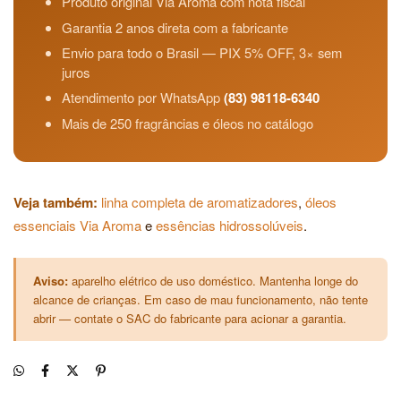
Produto original Via Aroma com nota fiscal
Garantia 2 anos direta com a fabricante
Envio para todo o Brasil — PIX 5% OFF, 3× sem
juros
Atendimento por WhatsApp
(83) 98118-6340
Mais de 250 fragrâncias e óleos no catálogo
Veja também:
linha completa de aromatizadores
,
óleos
essenciais Via Aroma
e
essências hidrossolúveis
.
Aviso:
aparelho elétrico de uso doméstico. Mantenha longe do
alcance de crianças. Em caso de mau funcionamento, não tente
abrir — contate o SAC do fabricante para acionar a garantia.