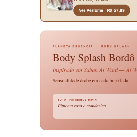
Ver Perfume · R$ 57,99
PLANETA ESSÊNCIA · BODY SPLASH · 
Body Splash Bordô
Inspirado em
Sabah Al Ward
— Al W
Sensualidade árabe em cada borrifada
TOPO · PRIMEIROS 15MIN
Pimenta rosa e mandarina