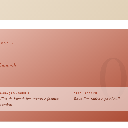
0
CÓD. 01
ataniah
CORAÇÃO · 30MIN–2H
BASE · APÓS 2H
Flor de laranjeira, cacau e jasmim
Baunilha, tonka e patchouli
sambac