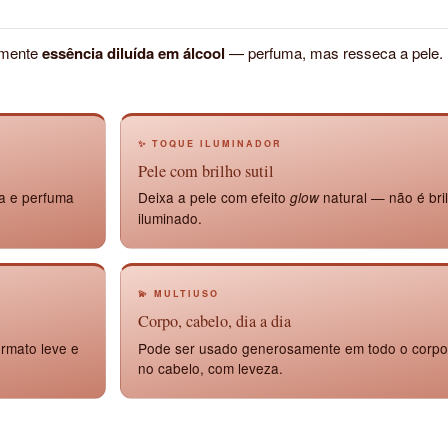
amente
essência diluída em álcool
— perfuma, mas resseca a pele.
✨ TOQUE ILUMINADOR
Pele com brilho sutil
ta e perfuma
Deixa a pele com efeito
natural — não é bri
glow
iluminado.
💫 MULTIUSO
Corpo, cabelo, dia a dia
rmato leve e
Pode ser usado generosamente em todo o corp
no cabelo, com leveza.