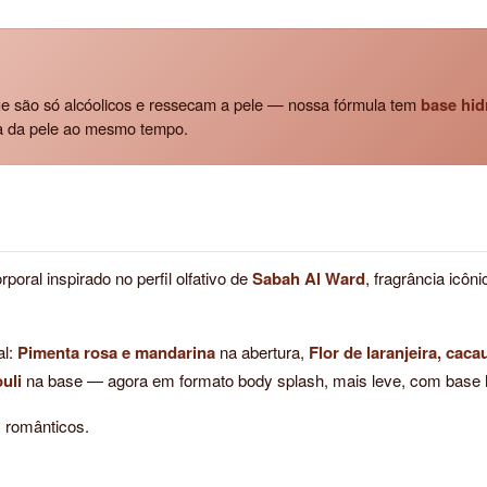
e são só alcóolicos e ressecam a pele — nossa fórmula tem
base hid
a da pele ao mesmo tempo.
oral inspirado no perfil olfativo de
Sabah Al Ward
, fragrância icôn
al:
Pimenta rosa e mandarina
na abertura,
Flor de laranjeira, caca
uli
na base — agora em formato body splash, mais leve, com base h
s românticos.