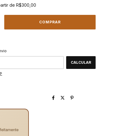
partir de
R$300,00
ALTERAR CEP
CEP:
nvio
CALCULAR
EP
feitamente