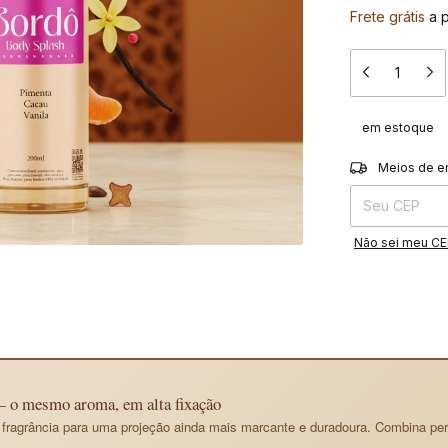
Frete grátis
a 
em estoque
Entregas para o 
Meios de e
Não sei meu C
mesmo aroma, em alta fixação
agrância para uma projeção ainda mais marcante e duradoura. Combina per