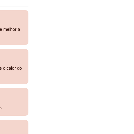
ve melhor a
e o calor do
.