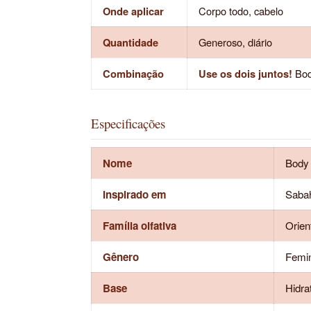
Onde aplicar
Corpo todo, cabelo
Quantidade
Generoso, diário
Combinação
Use os dois juntos!
Body
Especificações
Nome
Body 
Inspirado em
Sabah
Família olfativa
Orient
Gênero
Femin
Base
Hidra