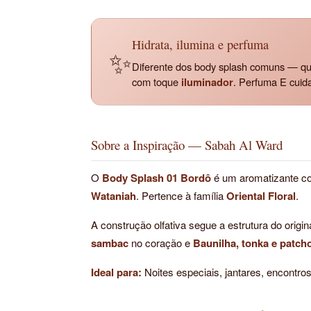
Hidrata, ilumina e perfuma
✨
Diferente dos body splash comuns — qu
com toque
iluminador
. Perfuma E cuid
Sobre a Inspiração — Sabah Al Ward
O
Body Splash 01 Bordô
é um aromatizante corp
Wataniah
. Pertence à família
Oriental Floral
.
A construção olfativa segue a estrutura do origin
sambac
no coração e
Baunilha, tonka e patcho
Ideal para:
Noites especiais, jantares, encontro