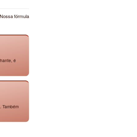
 Nossa fórmula
lhante, é
o. Também