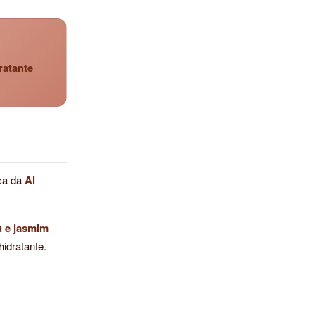
ratante
ica da
Al
u e jasmim
idratante.