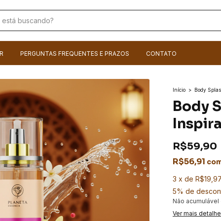
R
PERGUNTAS FREQUENTES E PRAZOS
CONTATO
Início
>
Body Spla
Body S
Inspir
R$59,90
R$56,91
co
3
x
de
R$19,9
5% de descon
Não acumulável
Ver mais detalh