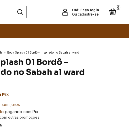
0
Olá!
Faça login
Ou cadastre-se
sh
>
Body Splash 01 Bordô - Inspirado no Sabah al ward
plash 01 Bordô -
ado no Sabah al ward
m
Pix
7
sem juros
to
pagando com Pix
 com outras promoções
es