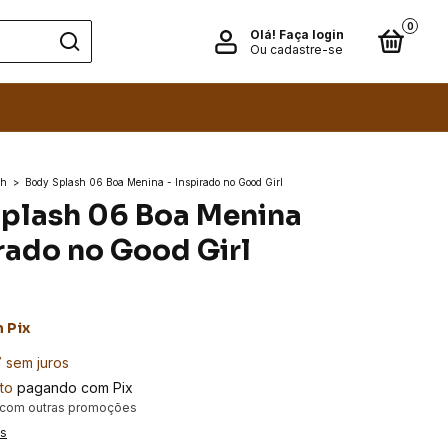
0
Olá!
Faça login
Ou cadastre-se
sh
>
Body Splash 06 Boa Menina - Inspirado no Good Girl
plash 06 Boa Menina
irado no Good Girl
m
Pix
7
sem juros
to
pagando com Pix
 com outras promoções
es