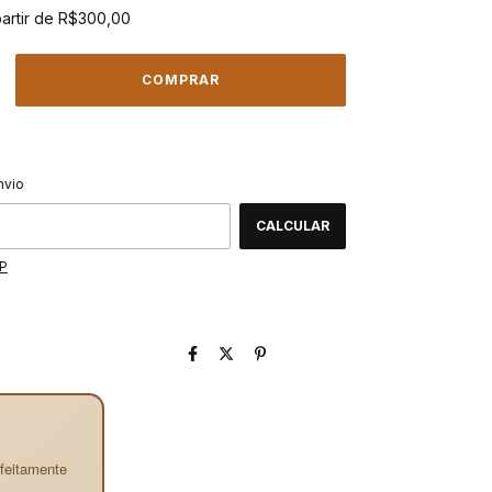
partir de
R$300,00
ALTERAR CEP
CEP:
nvio
CALCULAR
EP
feitamente