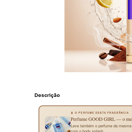
Descrição
🧴 O PERFUME DESTA FRAGRÂNCIA
Perfume GOOD GIRL — o mesm
Leve também o perfume da mesma fr
com o body splash.