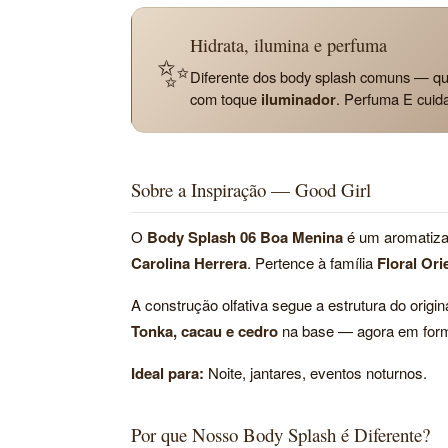
Hidrata, ilumina e perfuma
✨
Diferente dos body splash comuns — qu
com toque
iluminador
. Perfuma E cuid
Sobre a Inspiração — Good Girl
O
Body Splash 06 Boa Menina
é um aromatizant
Carolina Herrera
. Pertence à família
Floral Ori
A construção olfativa segue a estrutura do origin
Tonka, cacau e cedro
na base — agora em forma
Ideal para:
Noite, jantares, eventos noturnos.
Por que Nosso Body Splash é Diferente?