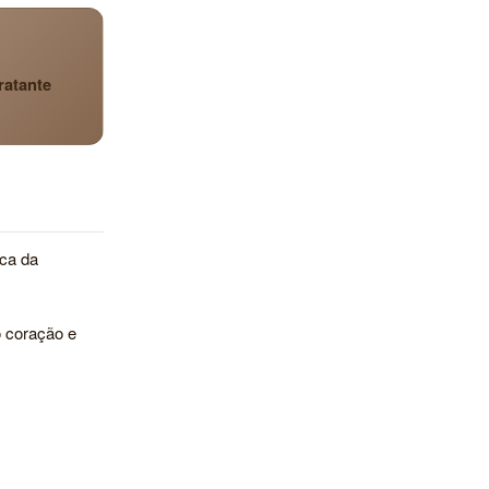
ratante
ica da
 coração e