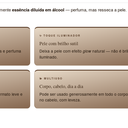
amente
essência diluída em álcool
— perfuma, mas resseca a pele.
✨ TOQUE ILUMINADOR
Pele com brilho sutil
ta e perfuma
Deixa a pele com efeito
natural — não é bri
glow
iluminado.
💫 MULTIUSO
Corpo, cabelo, dia a dia
rmato leve e
Pode ser usado generosamente em todo o corp
no cabelo, com leveza.