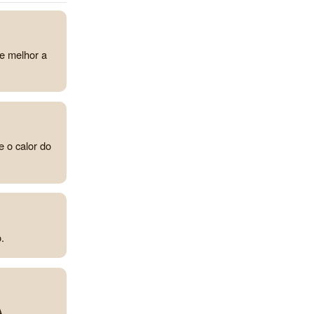
ve melhor a
e o calor do
.
A