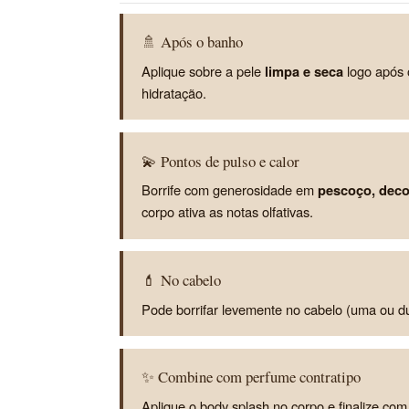
🚿 Após o banho
Aplique sobre a pele
limpa e seca
logo após 
hidratação.
💫 Pontos de pulso e calor
Borrife com generosidade em
pescoço, deco
corpo ativa as notas olfativas.
💄 No cabelo
Pode borrifar levemente no cabelo (uma ou du
✨ Combine com perfume contratipo
Aplique o body splash no corpo e finalize co