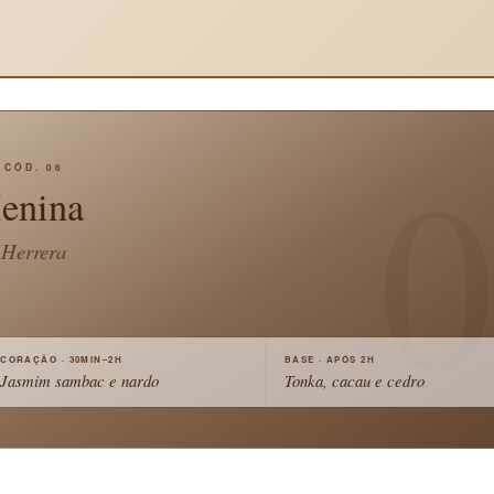
0
CÓD. 06
enina
Herrera
CORAÇÃO · 30MIN–2H
BASE · APÓS 2H
Jasmim sambac e nardo
Tonka, cacau e cedro