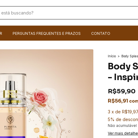
R
PERGUNTAS FREQUENTES E PRAZOS
CONTATO
Início
>
Body Spla
Body S
- Insp
R$59,90
R$56,91
co
3
x
de
R$19,9
5% de descon
Não acumulável
Ver mais detalh