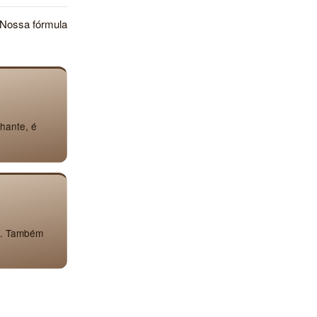
 Nossa fórmula
lhante, é
o. Também