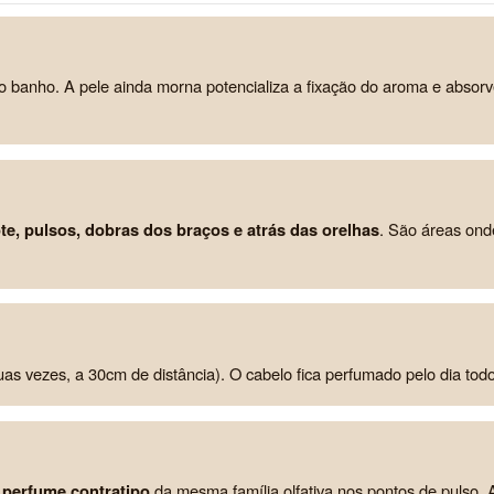
o banho. A pele ainda morna potencializa a fixação do aroma e absor
te, pulsos, dobras dos braços e atrás das orelhas
. São áreas ond
as vezes, a 30cm de distância). O cabelo fica perfumado pelo dia todo
m
perfume contratipo
da mesma família olfativa nos pontos de pulso. 