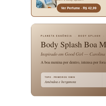
Ver Perfume · R$ 42,99
PLANETA ESSÊNCIA · BODY SPLASH · 
Body Splash Boa M
Inspirado em
Good Girl
— Carolina 
A boa menina por dentro, intensa por fora
TOPO · PRIMEIROS 15MIN
Amêndoa e bergamota