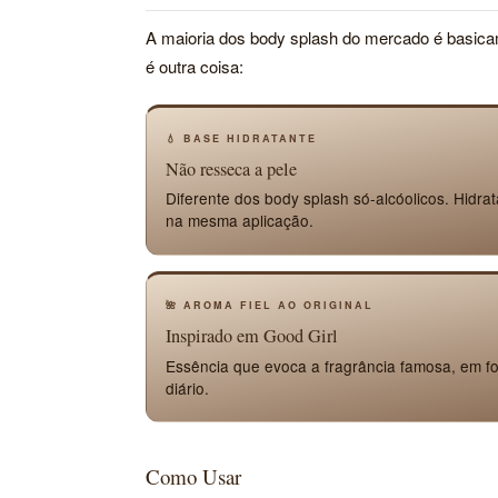
A maioria dos body splash do mercado é basic
é outra coisa:
💧 BASE HIDRATANTE
Não resseca a pele
Diferente dos body splash só-alcóolicos. Hidra
na mesma aplicação.
🌺 AROMA FIEL AO ORIGINAL
Inspirado em Good Girl
Essência que evoca a fragrância famosa, em fo
diário.
Como Usar