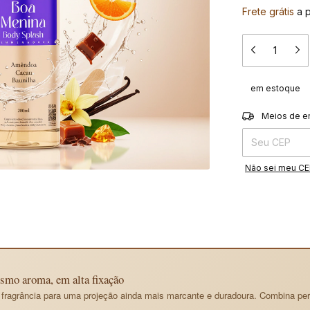
Frete grátis
a 
em estoque
Entregas para o 
Meios de e
Não sei meu C
o aroma, em alta fixação
agrância para uma projeção ainda mais marcante e duradoura. Combina per