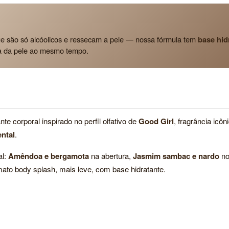
e são só alcóolicos e ressecam a pele — nossa fórmula tem
base hid
a da pele ao mesmo tempo.
e corporal inspirado no perfil olfativo de
Good Girl
, fragrância icôn
ental
.
al:
Amêndoa e bergamota
na abertura,
Jasmim sambac e nardo
no
to body splash, mais leve, com base hidratante.