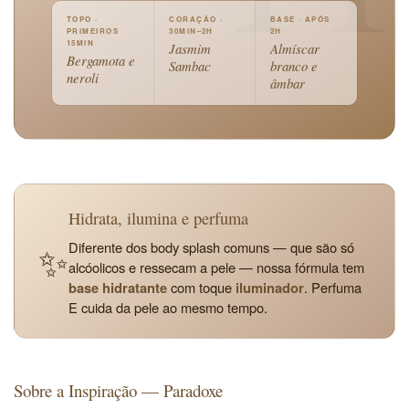
TOPO ·
CORAÇÃO ·
BASE · APÓS
PRIMEIROS
30MIN–2H
2H
15MIN
Jasmim
Almíscar
Bergamota e
Sambac
branco e
neroli
âmbar
Hidrata, ilumina e perfuma
✨
Diferente dos body splash comuns — que são só
alcóolicos e ressecam a pele — nossa fórmula tem
base hidratante
com toque
iluminador
. Perfuma
E cuida da pele ao mesmo tempo.
Sobre a Inspiração — Paradoxe