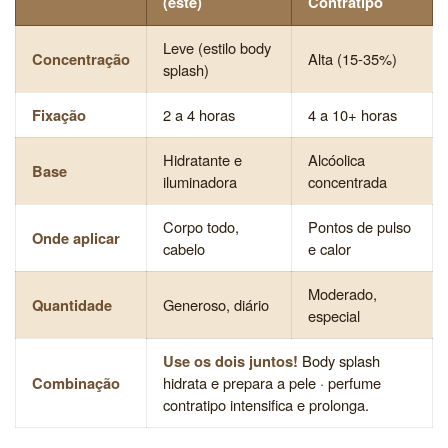
(este)
Contratipo
Leve (estilo body
Concentração
Alta (15-35%)
splash)
Fixação
2 a 4 horas
4 a 10+ horas
Hidratante e
Alcóolica
Base
iluminadora
concentrada
Corpo todo,
Pontos de pulso
Onde aplicar
cabelo
e calor
Moderado,
Quantidade
Generoso, diário
especial
Use os dois juntos!
Body splash
Combinação
hidrata e prepara a pele · perfume
contratipo intensifica e prolonga.