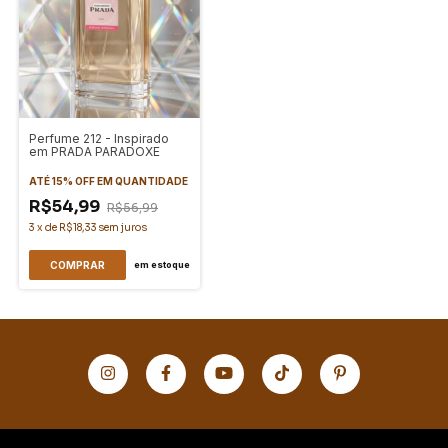
Perfume 212 - Inspirado
em PRADA PARADOXE
ATÉ 15% OFF
EM QUANTIDADE
R$54,99
R$56,99
3
x
de
R$18,33
sem juros
COMPRAR
em estoque