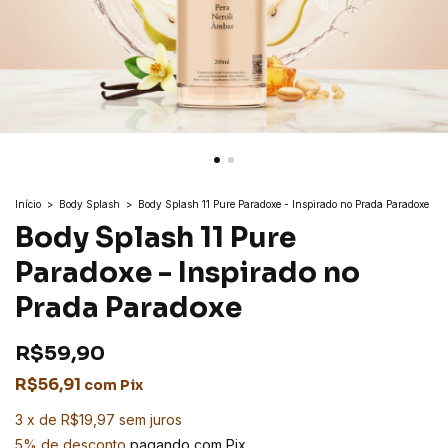
Início
>
Body Splash
>
Body Splash 11 Pure Paradoxe - Inspirado no Prada Paradoxe
Body Splash 11 Pure
Paradoxe - Inspirado no
Prada Paradoxe
R$59,90
R$56,91
com
Pix
3
x
de
R$19,97
sem juros
5% de desconto
pagando com Pix