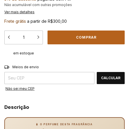
Não acumulável com outras promoções
Ver mais detalhes
Frete grátis
a partir de
R$300,00
em estoque
ALTERAR CEP
Entregas para o CEP:
Meios de envio
CALCULAR
Não sei meu CEP
Descrição
🧴 O PERFUME DESTA FRAGRÂNCIA