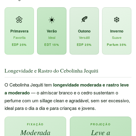
🌼
☀️
🍂
❄️
Primavera
Verão
Outono
Inverno
Favorita
Ideal
Versátil
Suave
EDP 25%
EDT 15%
EDP 25%
Parfum 35%
Longevidade e Rastro do Cebolinha Jequiti
O Cebolinha Jequiti tem
longevidade moderada e rastro leve
a moderado
— o almíscar branco e o cedro sustentam o
perfume com um sillage clean e agradável, sem ser excessivo,
ideal para o dia a dia e para crianças e jovens.
FIXAÇÃO
PROJEÇÃO
Moderada
Leve a