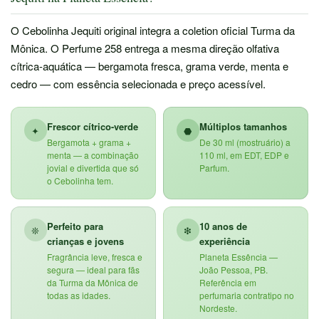
O Cebolinha Jequiti original integra a coletion oficial Turma da
Mônica. O Perfume 258 entrega a mesma direção olfativa
cítrica-aquática — bergamota fresca, grama verde, menta e
cedro — com essência selecionada e preço acessível.
Frescor cítrico-verde
Múltiplos tamanhos
✦
⬣
Bergamota + grama +
De 30 ml (mostruário) a
menta — a combinação
110 ml, em EDT, EDP e
jovial e divertida que só
Parfum.
o Cebolinha tem.
Perfeito para
10 anos de
❊
❇
crianças e jovens
experiência
Fragrância leve, fresca e
Planeta Essência —
segura — ideal para fãs
João Pessoa, PB.
da Turma da Mônica de
Referência em
todas as idades.
perfumaria contratipo no
Nordeste.