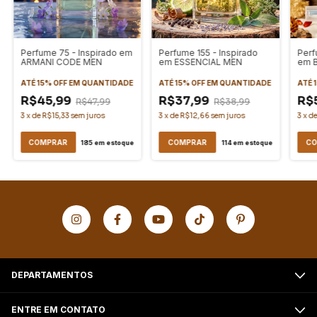
Perfume 75 - Inspirado em
Perfume 155 - Inspirado
Perf
ARMANI CODE MEN
em ESSENCIAL MEN
em 
ATÉ 15% OFF
EM QUANTIDADE
ATÉ 15% OFF
EM QUANTIDADE
ATÉ 
R$45,99
R$37,99
R$
R$47,99
R$38,99
3
x
de
R$15,33
sem juros
3
x
de
R$12,66
sem juros
3
x
d
COMPRAR
COMPRAR
CO
185
em estoque
114
em estoque
DEPARTAMENTOS
ENTRE EM CONTATO