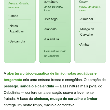
Aquático
Suave
Fresca, vibrante,
Jovial, divertido,
Macio, duradouro,
travessa
limpo
clean
Limão
●
Pêssego
Almíscar
●
●
Notas
Sândalo
Musgo de
●
●
Aquáticas
●
Carvalho
Calêndula
●
Bergamota
●
Âmbar
●
A assinatura verde
do Cebolinha
A
abertura cítrico-aquática de limão, notas aquáticas e
bergamota
cria uma entrada fresca e energética. O coração de
pêssego, sândalo e calêndula
— a assinatura mais jovial do
Cebolinha — confere uma sensação suave e levemente
frutada. A base de
almíscar, musgo de carvalho e âmbar
entrega um rastro limpo, macio e confortável.