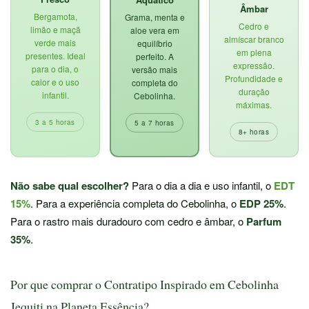
Âmbar
Bergamota,
Grama, menta e
Cedro e
limão e maçã
aloe vera em
almíscar branco
verde mais
equilíbrio
em plena
presentes. Ideal
perfeito. A
expressão.
para o dia, o
versão mais
Profundidade e
calor e o uso
completa do
duração
infantil.
Cebolinha.
máximas.
3 a 5 horas
5 a 7 horas
8+ horas
Não sabe qual escolher?
Para o dia a dia e uso infantil, o
EDT
15%
. Para a experiência completa do Cebolinha, o
EDP 25%
.
Para o rastro mais duradouro com cedro e âmbar, o
Parfum
35%
.
Por que comprar o Contratipo Inspirado em Cebolinha
Jequiti na Planeta Essência?