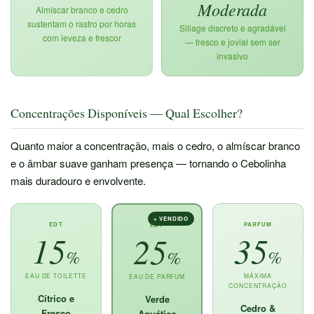
Moderada
Almíscar branco e cedro
sustentam o rastro por horas
Sillage discreto e agradável
com leveza e frescor
— fresco e jovial sem ser
invasivo
Concentrações Disponíveis — Qual Escolher?
Quanto maior a concentração, mais o cedro, o almíscar branco
e o âmbar suave ganham presença — tornando o Cebolinha
mais duradouro e envolvente.
+ VENDIDO
EDT
PARFUM
EDP
15
35
25
%
%
%
EAU DE TOILETTE
MÁXIMA
EAU DE PARFUM
CONCENTRAÇÃO
Cítrico e
Verde
Cedro &
Fresco
Aquático