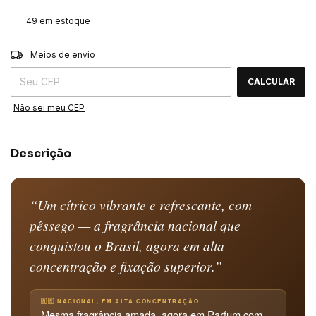
49
em estoque
ALTERAR CEP
Entregas para o CEP:
Meios de envio
CALCULAR
Não sei meu CEP
Descrição
“Um cítrico vibrante e refrescante, com
pêssego — a fragrância nacional que
conquistou o Brasil, agora em alta
concentração e fixação superior.”
🇧🇷 NACIONAL, EM ALTA CONCENTRAÇÃO
Mesma fragrância amada, agora em Parfum com