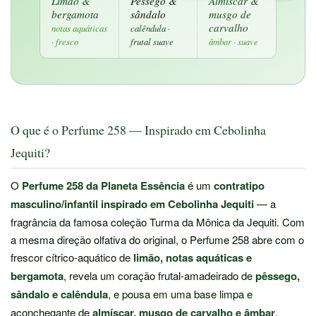
Limão &
Pêssego &
Almíscar &
bergamota
sândalo
musgo de
carvalho
notas aquáticas
calêndula ·
· fresco
frutal suave
âmbar · suave
O que é o Perfume 258 — Inspirado em Cebolinha
Jequiti?
O
Perfume 258 da Planeta Essência
é um
contratipo
masculino/infantil inspirado em Cebolinha Jequiti
— a
fragrância da famosa coleção Turma da Mônica da Jequiti. Com
a mesma direção olfativa do original, o Perfume 258 abre com o
frescor cítrico-aquático de
limão, notas aquáticas e
bergamota
, revela um coração frutal-amadeirado de
pêssego,
sândalo e calêndula
, e pousa em uma base limpa e
aconchegante de
almíscar, musgo de carvalho e âmbar
.