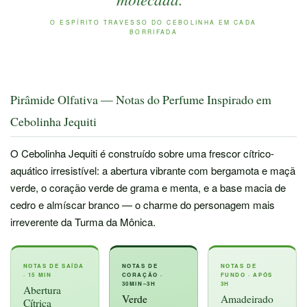
O ESPÍRITO TRAVESSO DO CEBOLINHA EM CADA
BORRIFADA
Pirâmide Olfativa — Notas do Perfume Inspirado em
Cebolinha Jequiti
O Cebolinha Jequiti é construído sobre uma frescor cítrico-
aquático irresistível: a abertura vibrante com bergamota e maçã
verde, o coração verde de grama e menta, e a base macia de
cedro e almíscar branco — o charme do personagem mais
irreverente da Turma da Mônica.
NOTAS DE SAÍDA
NOTAS DE
NOTAS DE
· 15 MIN
CORAÇÃO ·
FUNDO · APÓS
30MIN–3H
3H
Abertura
Verde
Amadeirado
Cítrica