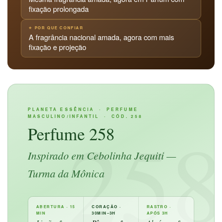
fixação prolongada
⭐ POR QUE CONFIAR
A fragrância nacional amada, agora com mais
fixação e projeção
PLANETA ESSÊNCIA · PERFUME
MASCULINO/INFANTIL · CÓD. 258
25
Perfume 258
Inspirado em Cebolinha Jequiti —
Turma da Mônica
ABERTURA · 15
CORAÇÃO ·
RASTRO ·
MIN
30MIN–3H
APÓS 3H