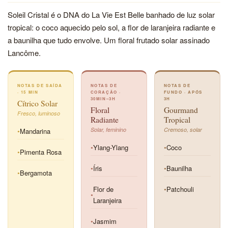
Soleil Cristal é o DNA do La Vie Est Belle banhado de luz solar
tropical: o coco aquecido pelo sol, a flor de laranjeira radiante e
a baunilha que tudo envolve. Um floral frutado solar assinado
Lancôme.
NOTAS DE SAÍDA
NOTAS DE
NOTAS DE
· 15 MIN
CORAÇÃO ·
FUNDO · APÓS
30MIN–3H
3H
Cítrico Solar
Floral
Gourmand
Fresco, luminoso
Radiante
Tropical
Solar, feminino
Cremoso, solar
Mandarina
●
Ylang-Ylang
Coco
●
●
Pimenta Rosa
●
Íris
Baunilha
●
●
Bergamota
●
Flor de
Patchouli
●
●
Laranjeira
Jasmim
●