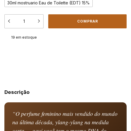
30ml mostruario Eau de Toilette (EDT) 15%
19
em estoque
Meios de envio
ALTERAR CEP
Entregas para o CEP:
CALCULAR
Descrição
“O perfume feminino mais vendido do mundo
na última década, ylang-ylang na medida
certa — aqui você tem o mesmo DNA do