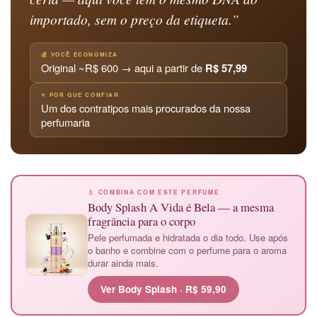
importado, sem o preço da etiqueta.”
💰 VOCÊ ECONOMIZA
Original ~R$ 600 → aqui a partir de
R$ 57,99
⭐ POR QUE CONFIAR
Um dos contratipos mais procurados da nossa
perfumaria
💧 COMBINA COM ESTE PERFUME
Body Splash A Vida é Bela — a mesma
fragrância para o corpo
Pele perfumada e hidratada o dia todo. Use após
o banho e combine com o perfume para o aroma
durar ainda mais.
Ver Body Splash · R$ 59,90