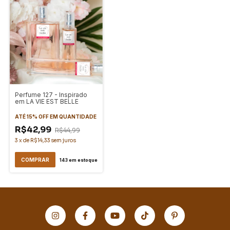
Perfume 127 - Inspirado
em LA VIE EST BELLE
ATÉ 15% OFF
EM QUANTIDADE
R$42,99
R$44,99
3
x
de
R$14,33
sem juros
COMPRAR
143
em estoque