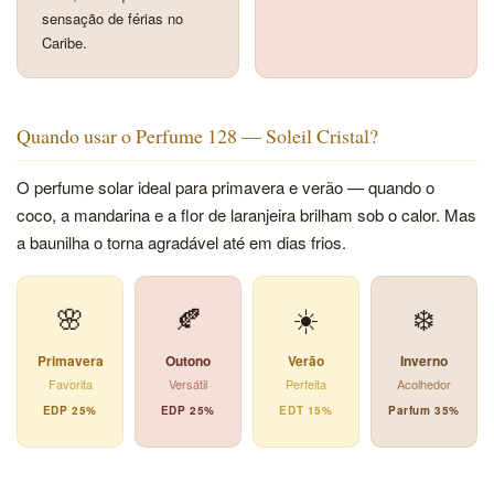
sensação de férias no
Caribe.
Quando usar o Perfume 128 — Soleil Cristal?
O perfume solar ideal para primavera e verão — quando o
coco, a mandarina e a flor de laranjeira brilham sob o calor. Mas
a baunilha o torna agradável até em dias frios.
🌸
🍂
☀️
❄️
Primavera
Outono
Verão
Inverno
Favorita
Versátil
Perfeita
Acolhedor
EDP 25%
EDP 25%
EDT 15%
Parfum 35%