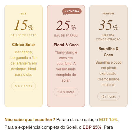
+ VENDIDA
EDT
PARFUM
EDP
15
35
25
%
%
%
EAU DE TOILETTE
MÁXIMA
EAU DE PARFUM
CONCENTRAÇÃO
Cítrico Solar
Floral & Coco
Baunilha &
Mandarina,
Ylang-ylang e
Coco
bergamota e flor
coco em
Baunilha e coco
de laranjeira em
equilíbrio. A
em plena
destaque. Ideal
versão mais
expressão.
para o dia.
completa do
Cremosidade
solar.
máxima.
5 a 7 horas
7 a 9 horas
10+ horas
Não sabe qual escolher?
Para o dia e o calor, o
EDT 15%
.
Para a experiência completa do Soleil, o
EDP 25%
. Para