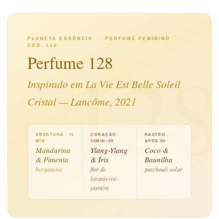
PLANETA ESSÊNCIA · PERFUME FEMININO ·
CÓD. 128
12
Perfume 128
Inspirado em La Vie Est Belle Soleil
Cristal — Lancôme, 2021
ABERTURA · 15
CORAÇÃO ·
RASTRO ·
MIN
30MIN–3H
APÓS 3H
Mandarina
Ylang-Ylang
Coco &
& Pimenta
& Íris
Baunilha
bergamota
flor de
patchouli solar
laranjeira ·
jasmim