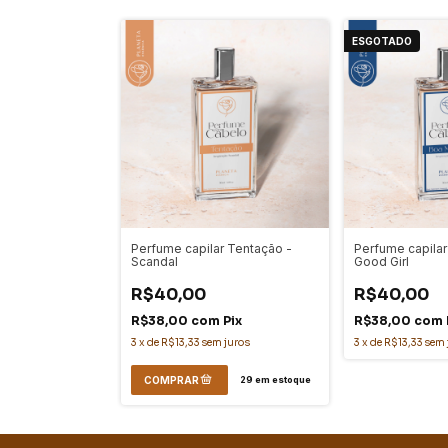
ESGOTADO
Perfume capilar Tentação -
Perfume capilar
Scandal
Good Girl
R$40,00
R$40,00
R$38,00
com
Pix
R$38,00
com
3
x
de
R$13,33
sem juros
3
x
de
R$13,33
sem 
29
em estoque