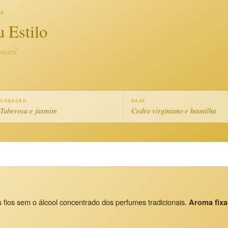
AR
 Estilo
mani
CORAÇÃO
BASE
Tuberosa e jasmim
Cedro virginiano e baunilha
 fios sem o álcool concentrado dos perfumes tradicionais.
Aroma fixa