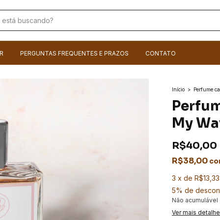
R
PERGUNTAS FREQUENTES E PRAZOS
CONTATO
Início
>
Perfume ca
Perfum
My Wa
R$40,00
R$38,00
co
3
x
de
R$13,33
5% de descon
Não acumulável
Ver mais detalh