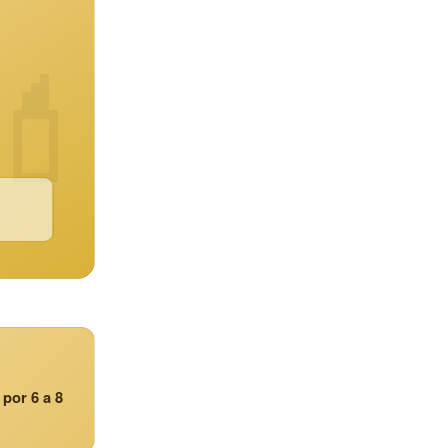
💄
 por 6 a 8