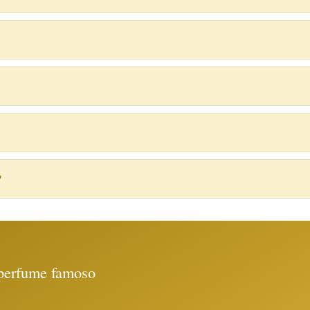
?
 perfume famoso