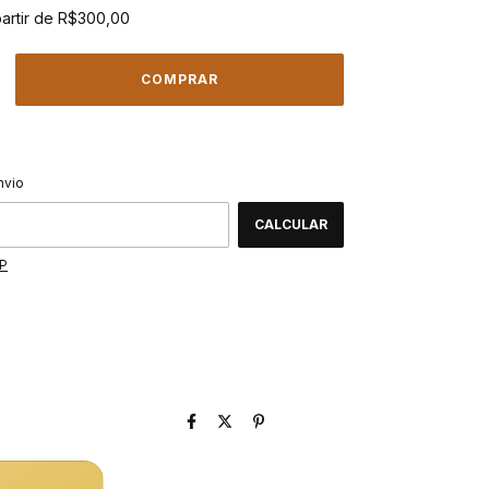
partir de
R$300,00
ALTERAR CEP
CEP:
nvio
CALCULAR
EP