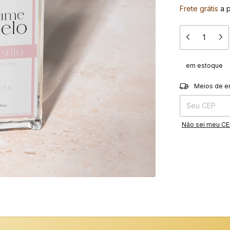
Frete grátis
a 
em estoque
Entregas para o 
Meios de e
Não sei meu C