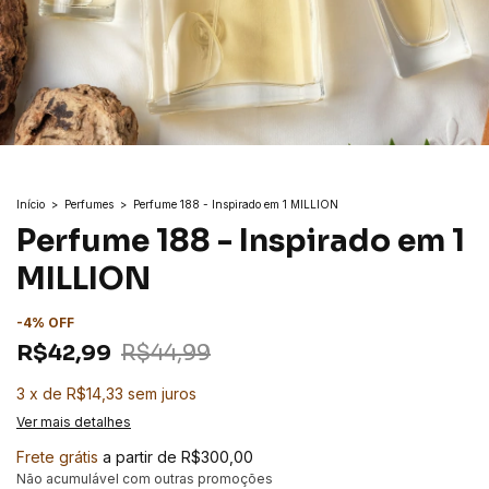
Início
>
Perfumes
>
Perfume 188 - Inspirado em 1 MILLION
Perfume 188 - Inspirado em 1
MILLION
-
4
%
OFF
R$42,99
R$44,99
3
x
de
R$14,33
sem juros
Ver mais detalhes
Frete grátis
a partir de
R$300,00
Não acumulável com outras promoções