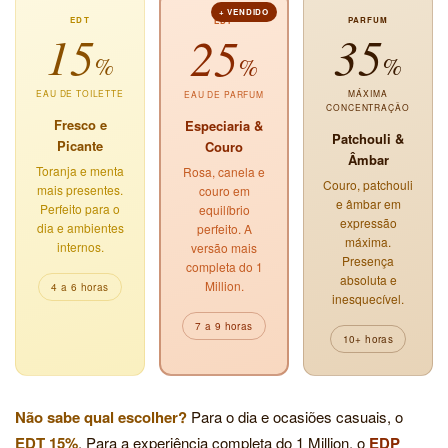
+ VENDIDO
EDT
PARFUM
EDP
15
35
25
%
%
%
EAU DE TOILETTE
MÁXIMA
EAU DE PARFUM
CONCENTRAÇÃO
Fresco e
Especiaria &
Patchouli &
Picante
Couro
Âmbar
Toranja e menta
Rosa, canela e
Couro, patchouli
mais presentes.
couro em
e âmbar em
Perfeito para o
equilíbrio
expressão
dia e ambientes
perfeito. A
máxima.
internos.
versão mais
Presença
completa do 1
absoluta e
Million.
4 a 6 horas
inesquecível.
7 a 9 horas
10+ horas
Não sabe qual escolher?
Para o dia e ocasiões casuais, o
EDT 15%
. Para a experiência completa do 1 Million, o
EDP