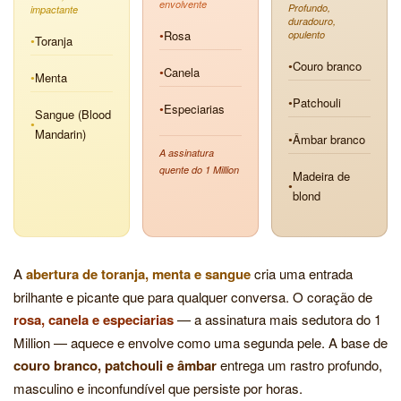
envolvente
Profundo,
impactante
duradouro,
Rosa
opulento
●
Toranja
●
Couro branco
●
Canela
●
Menta
●
Patchouli
●
Especiarias
●
Sangue (Blood
●
Mandarin)
Âmbar branco
●
A assinatura
quente do 1 Million
Madeira de
●
blond
A
abertura de toranja, menta e sangue
cria uma entrada
brilhante e picante que para qualquer conversa. O coração de
rosa, canela e especiarias
— a assinatura mais sedutora do 1
Million — aquece e envolve como uma segunda pele. A base de
couro branco, patchouli e âmbar
entrega um rastro profundo,
masculino e inconfundível que persiste por horas.