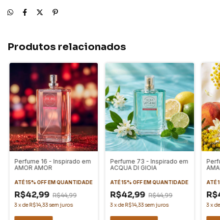
Produtos relacionados
Perfume 16 - Inspirado em
Perfume 73 - Inspirado em
Perf
AMOR AMOR
ACQUA DI GIOIA
AMA
ATÉ 15% OFF
EM QUANTIDADE
ATÉ 15% OFF
EM QUANTIDADE
ATÉ 
R$42,99
R$42,99
R$
R$44,99
R$44,99
3
x
de
R$14,33
sem juros
3
x
de
R$14,33
sem juros
3
x
d