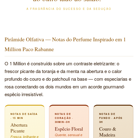
A FRAGRÂNCIA DO SUCESSO E DA SEDUÇÃO
Pirâmide Olfativa — Notas do Perfume Inspirado em 1
Million Paco Rabanne
O 1 Million é construído sobre um contraste eletrizante: o
frescor picante da toranja e da menta na abertura e o calor
profundo do couro e do patchouli na base — com especiarias e
rosa conectando os dois mundos em um acorde gourmand-
espêcio irresistível.
NOTAS DE SAÍDA
NOTAS DE
NOTAS DE
· 15 MIN
CORAÇÃO ·
FUNDO · APÓS
30MIN–3H
3H
Abertura
Espêcio Floral
Couro &
Picante
Madeira
Quente, sensual e
Fresca, brilhante e