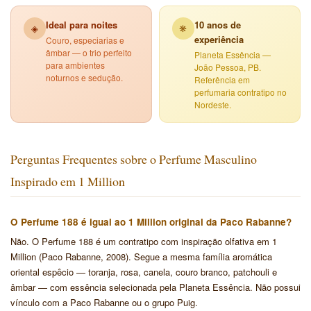
Ideal para noites
10 anos de
◈
❋
experiência
Couro, especiarias e
âmbar — o trio perfeito
Planeta Essência —
para ambientes
João Pessoa, PB.
noturnos e sedução.
Referência em
perfumaria contratipo no
Nordeste.
Perguntas Frequentes sobre o Perfume Masculino
Inspirado em 1 Million
O Perfume 188 é igual ao 1 Million original da Paco Rabanne?
Não. O Perfume 188 é um contratipo com inspiração olfativa em 1
Million (Paco Rabanne, 2008). Segue a mesma família aromática
oriental espêcio — toranja, rosa, canela, couro branco, patchouli e
âmbar — com essência selecionada pela Planeta Essência. Não possui
vínculo com a Paco Rabanne ou o grupo Puig.