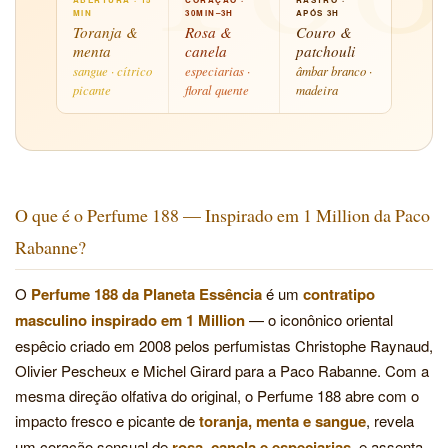
MIN
30MIN–3H
APÓS 3H
Toranja &
Rosa &
Couro &
menta
canela
patchouli
sangue · cítrico
especiarias ·
âmbar branco ·
picante
floral quente
madeira
O que é o Perfume 188 — Inspirado em 1 Million da Paco
Rabanne?
O
Perfume 188 da Planeta Essência
é um
contratipo
masculino inspirado em 1 Million
— o iconônico oriental
espêcio criado em 2008 pelos perfumistas Christophe Raynaud,
Olivier Pescheux e Michel Girard para a Paco Rabanne. Com a
mesma direção olfativa do original, o Perfume 188 abre com o
impacto fresco e picante de
toranja, menta e sangue
, revela
um coração sensual de
rosa, canela e especiarias
, e assenta