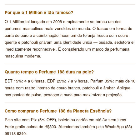
Por que o 1 Million é tão famoso?
O 1 Million foi lançado em 2008 e rapidamente se tornou um dos
perfumes masculinos mais vendidos do mundo. O frasco em forma de
barra de ouro e a combinação incomum de toranja fresca com couro
quente e patchouli criaram uma identidade única — ousada, sedutora e
imediatamente reconhecível. É considerado um marco da perfumaria
masculina moderna.
Quanto tempo o Perfume 188 dura na pele?
EDT 15%: 4 a 6 horas. EDP 25%: 7 a 9 horas. Parfum 35%: mais de 10
horas com rastro intenso de couro branco, patchouli e âmbar. Aplique
nos pontos de pulso, pescoço e nuca para maximizar a projeção.
Como comprar o Perfume 188 da Planeta Essência?
Pelo site com Pix (5% OFF), boleto ou cartão em até 3× sem juros.
Frete grátis acima de R$300. Atendemos também pelo WhatsApp (83)
98118-6340.