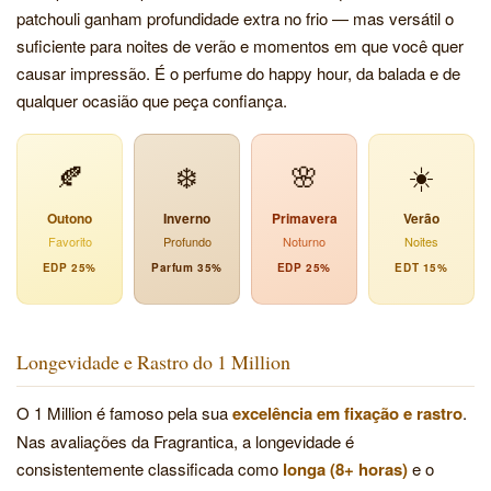
patchouli ganham profundidade extra no frio — mas versátil o
suficiente para noites de verão e momentos em que você quer
causar impressão. É o perfume do happy hour, da balada e de
qualquer ocasião que peça confiança.
🍂
❄️
🌸
☀️
Outono
Inverno
Primavera
Verão
Favorito
Profundo
Noturno
Noites
EDP 25%
Parfum 35%
EDP 25%
EDT 15%
Longevidade e Rastro do 1 Million
O 1 Million é famoso pela sua
excelência em fixação e rastro
.
Nas avaliações da Fragrantica, a longevidade é
consistentemente classificada como
longa (8+ horas)
e o