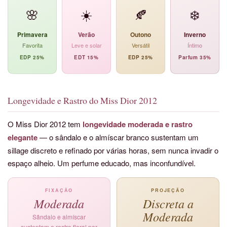
🌸
☀️
🍂
❄️
Primavera
Verão
Outono
Inverno
Favorita
Leve e solar
Versátil
Íntimo
EDP 25%
EDT 15%
EDP 25%
Parfum 35%
Longevidade e Rastro do Miss Dior 2012
O Miss Dior 2012 tem
longevidade moderada e rastro
elegante
— o sândalo e o almíscar branco sustentam um
sillage discreto e refinado por várias horas, sem nunca invadir o
espaço alheio. Um perfume educado, mas inconfundível.
FIXAÇÃO
PROJEÇÃO
Moderada
Discreta a
Moderada
Sândalo e almíscar
sustentam o rastro floral por