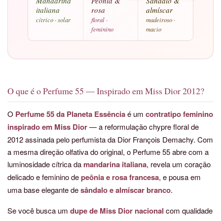
Mandarina
Peônia &
Sândalo &
italiana
rosa
almíscar
cítrico · solar
floral ·
madeiroso ·
feminino
macio
O que é o Perfume 55 — Inspirado em Miss Dior 2012?
O
Perfume 55 da Planeta Essência
é um
contratipo feminino
inspirado em Miss Dior
— a reformulação chypre floral de
2012 assinada pelo perfumista da Dior François Demachy. Com
a mesma direção olfativa do original, o Perfume 55 abre com a
luminosidade cítrica da
mandarina italiana
, revela um coração
delicado e feminino de
peônia e rosa francesa
, e pousa em
uma base elegante de
sândalo e almíscar branco
.
Se você busca um
dupe de Miss Dior nacional
com qualidade