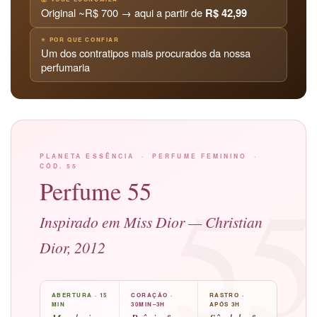
Original ~R$ 700 → aqui a partir de
R$ 42,99
⭐ POR QUE CONFIAR
Um dos contratipos mais procurados da nossa
perfumaria
PLANETA ESSÊNCIA · PERFUME FEMININO ·
CÓD. 55
5
Perfume 55
Inspirado em Miss Dior — Christian
Dior, 2012
ABERTURA · 15
CORAÇÃO ·
RASTRO ·
MIN
30MIN–3H
APÓS 3H