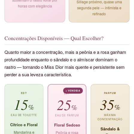
Sillage próximo, quase uma
horas com elegância
segunda pele — intimista e
refinado
Concentrações Disponíveis — Qual Escolher?
Quanto maior a concentração, mais a peônia e a rosa ganham
profundidade enquanto o sândalo e o almíscar dominam o
rastro — tornando o Miss Dior mais quente e persistente sem
perder a sua leveza característica.
+ VENDIDA
EDT
PARFUM
EDP
15
35
25
%
%
%
EAU DE TOILETTE
MÁXIMA
EAU DE PARFUM
CONCENTRAÇÃO
Cítrico e Floral
Floral Sedoso
Sândalo &
Mandarina e
Peônia e rosa