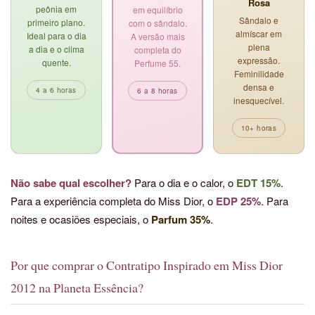
Rosa
peônia em
em equilíbrio
Sândalo e
primeiro plano.
com o sândalo.
almíscar em
Ideal para o dia
A versão mais
plena
a dia e o clima
completa do
expressão.
quente.
Perfume 55.
Feminilidade
densa e
4 a 6 horas
6 a 8 horas
inesquecível.
10+ horas
Não sabe qual escolher?
Para o dia e o calor, o
EDT 15%
.
Para a experiência completa do Miss Dior, o
EDP 25%
. Para
noites e ocasiões especiais, o
Parfum 35%
.
Por que comprar o Contratipo Inspirado em Miss Dior
2012 na Planeta Essência?