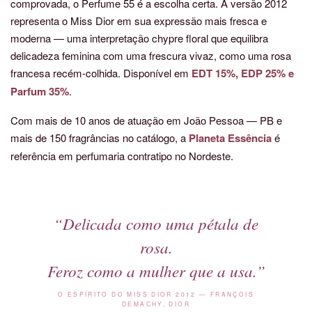
comprovada, o Perfume 55 é a escolha certa. A versão 2012
representa o Miss Dior em sua expressão mais fresca e
moderna — uma interpretação chypre floral que equilibra
delicadeza feminina com uma frescura vivaz, como uma rosa
francesa recém-colhida. Disponível em
EDT 15%, EDP 25% e
Parfum 35%
.
Com mais de 10 anos de atuação em João Pessoa — PB e
mais de 150 fragrâncias no catálogo, a
Planeta Essência
é
referência em perfumaria contratipo no Nordeste.
“Delicada como uma pétala de
rosa.
Feroz como a mulher
que a usa
.”
O ESPÍRITO DO MISS DIOR 2012 — FRANÇOIS
DEMACHY, DIOR