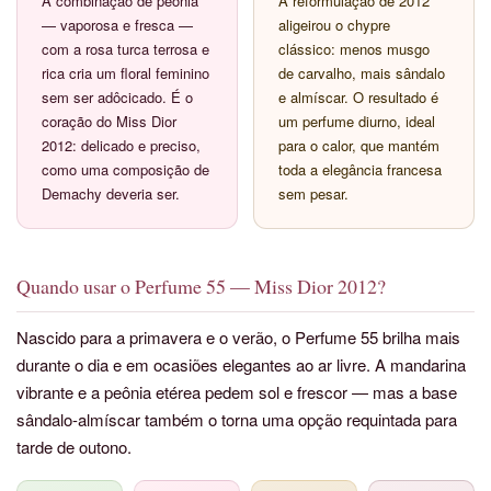
A combinação de peônia
A reformulação de 2012
— vaporosa e fresca —
aligeirou o chypre
com a rosa turca terrosa e
clássico: menos musgo
rica cria um floral feminino
de carvalho, mais sândalo
sem ser adôcicado. É o
e almíscar. O resultado é
coração do Miss Dior
um perfume diurno, ideal
2012: delicado e preciso,
para o calor, que mantém
como uma composição de
toda a elegância francesa
Demachy deveria ser.
sem pesar.
Quando usar o Perfume 55 — Miss Dior 2012?
Nascido para a primavera e o verão, o Perfume 55 brilha mais
durante o dia e em ocasiões elegantes ao ar livre. A mandarina
vibrante e a peônia etérea pedem sol e frescor — mas a base
sândalo-almíscar também o torna uma opção requintada para
tarde de outono.