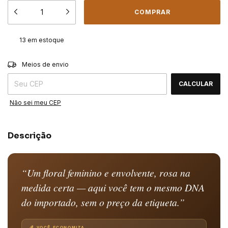
13
em estoque
ALTERAR CEP
Entregas para o CEP:
Meios de envio
CALCULAR
Não sei meu CEP
Descrição
“Um floral feminino e envolvente, rosa na
medida certa — aqui você tem o mesmo DNA
do importado, sem o preço da etiqueta.”
💰 VOCÊ ECONOMIZA