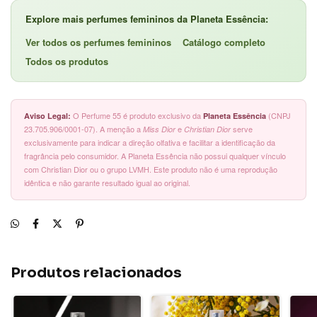
Explore mais perfumes femininos da Planeta Essência:
Ver todos os perfumes femininos
Catálogo completo
Todos os produtos
O Perfume 55 é produto exclusivo da
(CNPJ
Aviso Legal:
Planeta Essência
23.705.906/0001-07). A menção a
e
serve
Miss Dior
Christian Dior
exclusivamente para indicar a direção olfativa e facilitar a identificação da
fragrância pelo consumidor. A Planeta Essência não possui qualquer vínculo
com Christian Dior ou o grupo LVMH. Este produto não é uma reprodução
idêntica e não garante resultado igual ao original.
Produtos relacionados