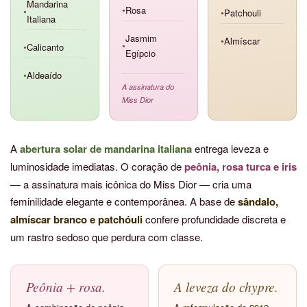
Mandarina
Rosa
●
Patchouli
●
●
Italiana
Jasmim
Almíscar
●
Calicanto
●
●
Egípcio
Aldeaído
●
A assinatura do
Miss Dior
A
abertura solar de mandarina italiana
entrega leveza e
luminosidade imediatas. O coração de
peônia, rosa turca e iris
— a assinatura mais icônica do Miss Dior — cria uma
feminilidade elegante e contemporânea. A base de
sândalo,
almíscar branco e patchóuli
confere profundidade discreta e
um rastro sedoso que perdura com classe.
Peônia + rosa.
A leveza do chypre.