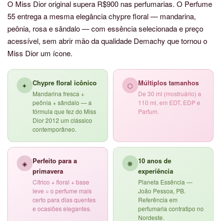
O Miss Dior original supera R$900 nas perfumarias. O Perfume
55 entrega a mesma elegância chypre floral — mandarina,
peônia, rosa e sândalo — com essência selecionada e preço
acessível, sem abrir mão da qualidade Demachy que tornou o
Miss Dior um ícone.
Chypre floral icônico
Múltiplos tamanhos
✦
⬡
Mandarina fresca +
De 30 ml (mostruário) a
peônia + sândalo — a
110 ml, em EDT, EDP e
fórmula que fez do Miss
Parfum.
Dior 2012 um clássico
contemporâneo.
Perfeito para a
10 anos de
◈
❋
primavera
experiência
Cítrico + floral + base
Planeta Essência —
leve = o perfume mais
João Pessoa, PB.
certo para dias quentes
Referência em
e ocasiões elegantes.
perfumaria contratipo no
Nordeste.