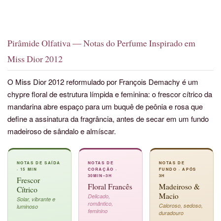
Pirâmide Olfativa — Notas do Perfume Inspirado em
Miss Dior 2012
O Miss Dior 2012 reformulado por François Demachy é um
chypre floral de estrutura límpida e feminina: o frescor cítrico da
mandarina abre espaço para um buquê de peônia e rosa que
define a assinatura da fragrância, antes de secar em um fundo
madeiroso de sândalo e almíscar.
NOTAS DE SAÍDA
NOTAS DE
NOTAS DE
· 15 MIN
CORAÇÃO ·
FUNDO · APÓS
30MIN–3H
3H
Frescor
Floral Francês
Madeiroso &
Cítrico
Macio
Delicado,
Solar, vibrante e
romântico,
Caloroso, sedoso,
luminoso
feminino
duradouro