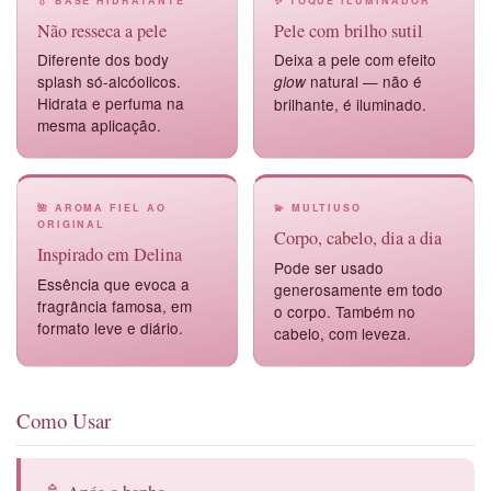
💧 BASE HIDRATANTE
✨ TOQUE ILUMINADOR
Não resseca a pele
Pele com brilho sutil
Diferente dos body
Deixa a pele com efeito
splash só-alcóolicos.
natural — não é
glow
Hidrata e perfuma na
brilhante, é iluminado.
mesma aplicação.
🌺 AROMA FIEL AO
💫 MULTIUSO
ORIGINAL
Corpo, cabelo, dia a dia
Inspirado em Delina
Pode ser usado
Essência que evoca a
generosamente em todo
fragrância famosa, em
o corpo. Também no
formato leve e diário.
cabelo, com leveza.
Como Usar