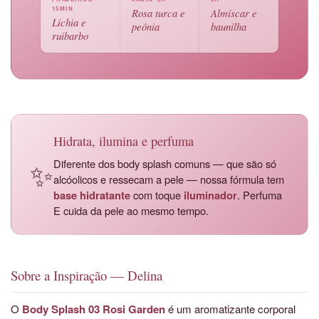
15MIN
Rosa turca e
Almíscar e
Lichia e
peônia
baunilha
ruibarbo
Hidrata, ilumina e perfuma
✨
Diferente dos body splash comuns — que são só
alcóolicos e ressecam a pele — nossa fórmula tem
base hidratante
com toque
iluminador
. Perfuma
E cuida da pele ao mesmo tempo.
Sobre a Inspiração — Delina
O
Body Splash 03 Rosi Garden
é um aromatizante corporal