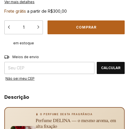
Ver mais detalhes
Frete grátis
a partir de
R$300,00
em estoque
ALTERAR CEP
Entregas para o CEP:
Meios de envio
CALCULAR
Não sei meu CEP
Descrição
🧴 O PERFUME DESTA FRAGRÂNCIA
Perfume DELINA — o mesmo aroma, em
alta fixação