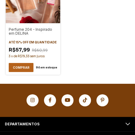
Perfume 204 - Inspirado
em DELINA
ATÉ 15% OFF
EM QUANTIDADE
R$57,99
R$60,99
3
x
de
R$19,33
sem juros
COMPRAR
94
em estoque
DEPARTAMENTOS