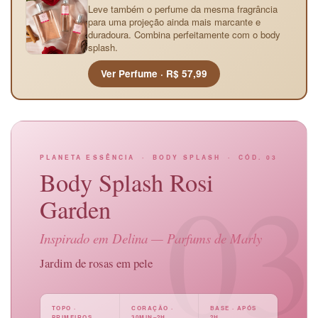
Leve também o perfume da mesma fragrância
para uma projeção ainda mais marcante e
duradoura. Combina perfeitamente com o body
splash.
Ver Perfume · R$ 57,99
PLANETA ESSÊNCIA · BODY SPLASH · CÓD. 03
03
Body Splash Rosi
Garden
Inspirado em
Delina
— Parfums de Marly
Jardim de rosas em pele
TOPO ·
CORAÇÃO ·
BASE · APÓS
PRIMEIROS
30MIN–2H
2H