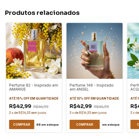
Produtos relacionados
Perfume 82 - Inspirado em
Perfume 149 - Inspirado
Perf
AMARIGE
em ANGEL
ACQU
ATÉ 15% OFF
EM QUANTIDADE
ATÉ 15% OFF
EM QUANTIDADE
ATÉ 
R$42,99
R$42,99
R$
R$44,99
R$44,99
3
x
de
R$14,33
sem juros
3
x
de
R$14,33
sem juros
3
x
d
COMPRAR
COMPRAR
66
em estoque
em estoque