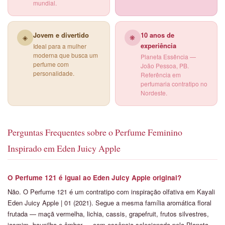
mundial.
Jovem e divertido
10 anos de
◈
❋
experiência
Ideal para a mulher
moderna que busca um
Planeta Essência —
perfume com
João Pessoa, PB.
personalidade.
Referência em
perfumaria contratipo no
Nordeste.
Perguntas Frequentes sobre o Perfume Feminino
Inspirado em Eden Juicy Apple
O Perfume 121 é igual ao Eden Juicy Apple original?
Não. O Perfume 121 é um contratipo com inspiração olfativa em Kayali
Eden Juicy Apple | 01 (2021). Segue a mesma família aromática floral
frutada — maçã vermelha, lichia, cassis, grapefruit, frutos silvestres,
jasmim, baunilha e âmbar — com essência selecionada pela Planeta