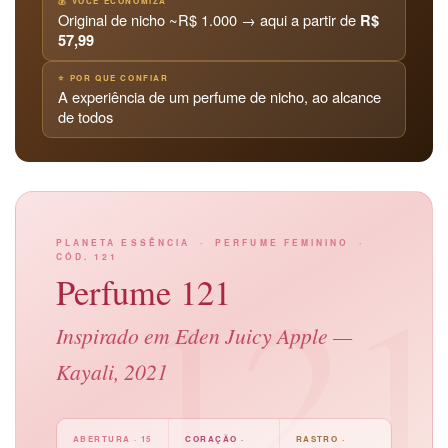
💰 VOCÊ ECONOMIZA
Original de nicho ~R$ 1.000 → aqui a partir de
R$
57,99
⭐ POR QUE CONFIAR
A experiência de um perfume de nicho, ao alcance
de todos
PLANETA ESSÊNCIA · PERFUME FEMININO ·
CÓD. 121
12
Perfume 121
Inspirado em Eden Juicy Apple —
Kayali, 2021
ABERTURA · 15
CORAÇÃO ·
RASTRO ·