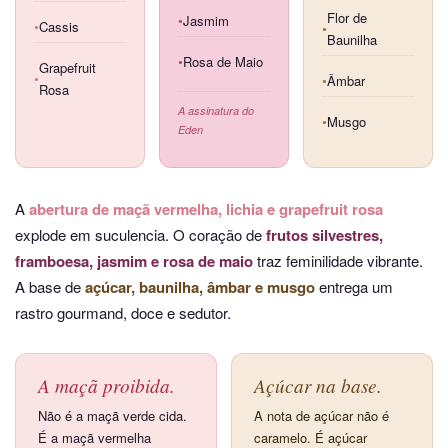
Flor de
Jasmim
●
Cassis
●
●
Baunilha
Rosa de Maio
●
Grapefruit
Âmbar
●
●
Rosa
A assinatura do
Musgo
●
Eden
A
abertura de maçã vermelha, lichia e grapefruit rosa
explode em suculencia. O coração de
frutos silvestres,
framboesa, jasmim e rosa de maio
traz feminilidade vibrante.
A base de
açúcar, baunilha, âmbar e musgo
entrega um
rastro gourmand, doce e sedutor.
A maçã proibida.
Açúcar na base.
Não é a maçã verde cida.
A nota de açúcar não é
É a maçã vermelha
caramelo. É açúcar