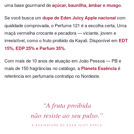
uma base gourmand de
açúcar, baunilha, âmbar e musgo
.
Se você busca um
dupe de Eden Juicy Apple nacional
com
qualidade comprovada, o Perfume 121 é a escolha certa. Uma
maçã vermelha crocante e pecadora — viciante, jovem e
irresistível, como o fruto proibido da Kayali. Disponível em
EDT
15%, EDP 25% e Parfum 35%
.
Com mais de 10 anos de atuação em João Pessoa — PB e
mais de 150 fragrâncias no catálogo, a
Planeta Essência
é
referência em perfumaria contratipo no Nordeste.
“A fruta proibida
não resiste ao
seu pulso
.”
A ASSINATURA DO EDEN JUICY APPLE