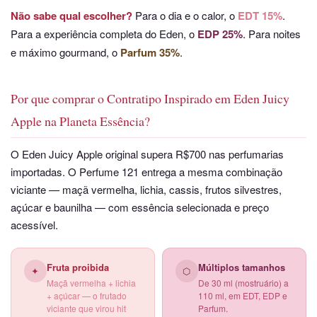
Não sabe qual escolher?
Para o dia e o calor, o
EDT 15%
.
Para a experiência completa do Eden, o
EDP 25%
. Para noites
e máximo gourmand, o
Parfum 35%
.
Por que comprar o Contratipo Inspirado em Eden Juicy
Apple na Planeta Essência?
O Eden Juicy Apple original supera R$700 nas perfumarias
importadas. O Perfume 121 entrega a mesma combinação
viciante — maçã vermelha, lichia, cassis, frutos silvestres,
açúcar e baunilha — com essência selecionada e preço
acessível.
Fruta proibida
Múltiplos tamanhos
✦
⬡
Maçã vermelha + lichia
De 30 ml (mostruário) a
+ açúcar — o frutado
110 ml, em EDT, EDP e
viciante que virou hit
Parfum.