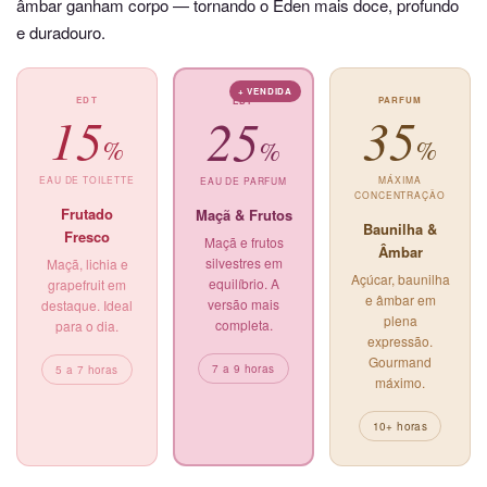
âmbar ganham corpo — tornando o Eden mais doce, profundo
e duradouro.
+ VENDIDA
EDT
PARFUM
EDP
15
35
25
%
%
%
EAU DE TOILETTE
MÁXIMA
EAU DE PARFUM
CONCENTRAÇÃO
Frutado
Maçã & Frutos
Baunilha &
Fresco
Maçã e frutos
Âmbar
silvestres em
Maçã, lichia e
Açúcar, baunilha
equilíbrio. A
grapefruit em
e âmbar em
versão mais
destaque. Ideal
plena
completa.
para o dia.
expressão.
Gourmand
7 a 9 horas
5 a 7 horas
máximo.
10+ horas