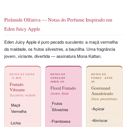
Pirâmide Olfativa — Notas do Perfume Inspirado em
Eden Juicy Apple
Eden Juicy Apple é puro pecado suculento: a maçã vermelha
da maldade, os frutos silvestres, a baunilha. Uma fragrância
jovem, viciante, divertida — assinatura Mona Kattan.
NOTAS DE SAÍDA
NOTAS DE
NOTAS DE
· 15 MIN
CORAÇÃO ·
FUNDO · APÓS
30MIN–3H
3H
Frutado
Floral Frutado
Gourmand
Vibrante
Amadeirado
Jovem, floral
Suculento, viciante
Doce, pecaminoso
Frutos
Maçã
●
Açúcar
●
Silvestres
●
Vermelha
Almíscar
Framboesa
●
●
Lichia
●