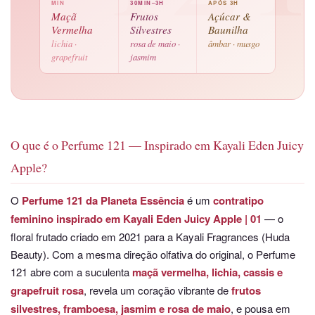
MIN
30MIN–3H
APÓS 3H
Maçã
Frutos
Açúcar &
Vermelha
Silvestres
Baunilha
lichia ·
rosa de maio ·
âmbar · musgo
grapefruit
jasmim
O que é o Perfume 121 — Inspirado em Kayali Eden Juicy
Apple?
O
Perfume 121 da Planeta Essência
é um
contratipo
feminino inspirado em Kayali Eden Juicy Apple | 01
— o
floral frutado criado em 2021 para a Kayali Fragrances (Huda
Beauty). Com a mesma direção olfativa do original, o Perfume
121 abre com a suculenta
maçã vermelha, lichia, cassis e
grapefruit rosa
, revela um coração vibrante de
frutos
silvestres, framboesa, jasmim e rosa de maio
, e pousa em