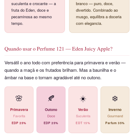
suculenta e crocante — a
branco — puro, doce,
fruta do Eden, doce e
divertido. Combinado ao
pecaminosa ao mesmo
musgo, equilibra a doceria
tempo.
com elegancia.
Quando usar o Perfume 121 — Eden Juicy Apple?
Versátil o ano todo com preferência para primavera e verão —
quando a maçã e os frutados brilham. Mas a baunilha e o
âmbar na base o tornam agradável até no outono.
🌸
🍂
☀️
❄️
Primavera
Outono
Verão
Inverno
Favorita
Doce
Suculenta
Gourmand
EDP 25%
EDP 25%
EDT 15%
Parfum 35%