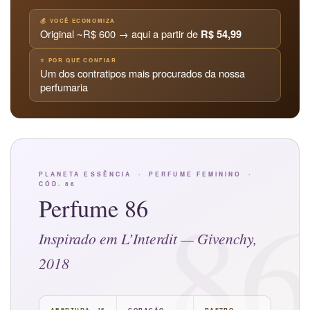
💰 VOCÊ ECONOMIZA
Original ~R$ 600 → aqui a partir de
R$ 54,99
⭐ POR QUE CONFIAR
Um dos contratipos mais procurados da nossa
perfumaria
PLANETA ESSÊNCIA · PERFUME FEMININO ·
CÓD. 86
8
Perfume 86
Inspirado em L’Interdit — Givenchy,
2018
ABERTURA · 15
CORAÇÃO ·
RASTRO ·