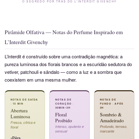
O SEGREDO POR TRÁS DO L’INTERDIT GIVENCHY
Pirâmide Olfativa — Notas do Perfume Inspirado em
L’Interdit Givenchy
L’Interdit é construído sobre uma contradição magnética: a
pureza luminosa dos florais brancos e a escuridão sedutora do
vetiver, patchouli e sândalo — como a luz e a sombra que
coexistem em uma mesma mulher.
NOTAS DE SAÍDA
NOTAS DE
NOTAS DE
· 15 MIN
CORAÇÃO ·
FUNDO · APÓS
30MIN–3H
3H
Abertura
Floral
Sombrio &
Luminosa
Proibido
Amadeirado
Fresca, cítrica e
Intenso, opulento e
Profundo, terroso,
floral
sensual
marcante
Pêra
●