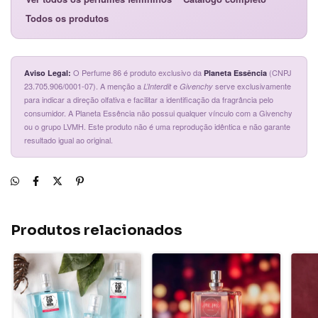
Todos os produtos
O Perfume 86 é produto exclusivo da
(CNPJ
Aviso Legal:
Planeta Essência
23.705.906/0001-07). A menção a
e
serve exclusivamente
L’Interdit
Givenchy
para indicar a direção olfativa e facilitar a identificação da fragrância pelo
consumidor. A Planeta Essência não possui qualquer vínculo com a Givenchy
ou o grupo LVMH. Este produto não é uma reprodução idêntica e não garante
resultado igual ao original.
Produtos relacionados