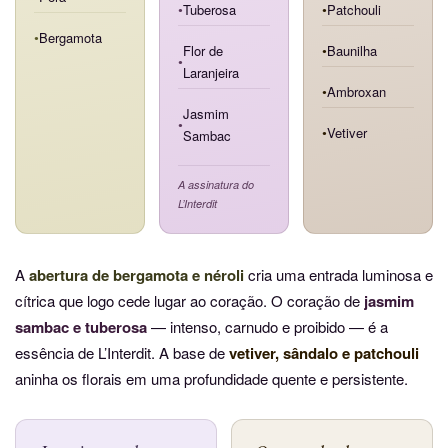
Tuberosa
Patchouli
●
●
Bergamota
●
Flor de
Baunilha
●
●
Laranjeira
Ambroxan
●
Jasmim
●
Vetiver
Sambac
●
A assinatura do
L’Interdit
A
abertura de bergamota e néroli
cria uma entrada luminosa e
cítrica que logo cede lugar ao coração. O coração de
jasmim
sambac e tuberosa
— intenso, carnudo e proibido — é a
essência de L’Interdit. A base de
vetiver, sândalo e patchouli
aninha os florais em uma profundidade quente e persistente.