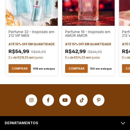
Perfume 32 - Inspirado em
Perfume 16 - Inspirado em
Perf
212 VIP MEN
AMOR AMOR
212 
ATÉ 15% OFF
EM QUANTIDADE
ATÉ 15% OFF
EM QUANTIDADE
ATÉ 
R$54,99
R$42,99
R$
R$56,99
R$44,99
3
x
de
R$18,33
sem juros
3
x
de
R$14,33
sem juros
3
x
d
COMPRAR
COMPRAR
C
108
em estoque
150
em estoque
DEPARTAMENTOS