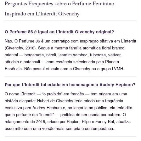
Perguntas Frequentes sobre o Perfume Feminino
Inspirado em L’Interdit Givenchy
O Perfume 86 é igual ao L’Interdit Givenchy original?
Não. O Perfume 86 é um contratipo com inspiração olfativa em L’Interdit
(Givenchy, 2018). Segue a mesma família aromática floral branco
oriental — bergamota, néroli, jasmim sambac, tuberosa, vetiver,
sândalo e patchouli — com essência selecionada pela Planeta
Essência. Não possui vínculo com a Givenchy ou o grupo LVMH.
Por que L’Interdit foi criado em homenagem a Audrey Hepburn?
O nome L’Interdit — “o proibido” em francês — tem origem em uma
história elegante: Hubert de Givenchy teria criado uma fragrância
exclusiva para Audrey Hepburn e, ao lançá-la ao público, ela teria dito
que a perfume era “interdit” — proibida de ser usada por outrem. O
relançamento de 2018, criado por Ropion, Flipo e Fanny Bal, atualiza
esse mito com uma versão mais sombria e contemporânea.