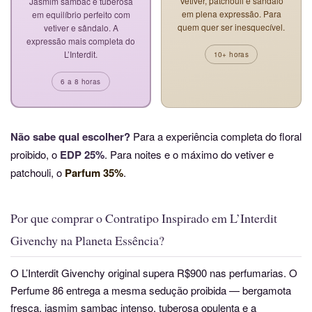
Vetiver, patchouli e sândalo
Jasmim sambac e tuberosa
em plena expressão. Para
em equilíbrio perfeito com
quem quer ser inesquecível.
vetiver e sândalo. A
expressão mais completa do
L’Interdit.
10+ horas
6 a 8 horas
Não sabe qual escolher?
Para a experiência completa do floral
proibido, o
EDP 25%
. Para noites e o máximo do vetiver e
patchouli, o
Parfum 35%
.
Por que comprar o Contratipo Inspirado em L’Interdit
Givenchy na Planeta Essência?
O L’Interdit Givenchy original supera R$900 nas perfumarias. O
Perfume 86 entrega a mesma sedução proibida — bergamota
fresca, jasmim sambac intenso, tuberosa opulenta e a