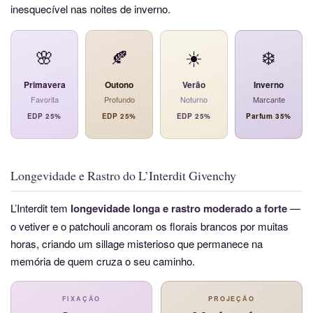
inesquecível nas noites de inverno.
🌸
🍂
☀️
❄️
Primavera
Outono
Verão
Inverno
Favorita
Profundo
Noturno
Marcante
EDP 25%
EDP 25%
EDP 25%
Parfum 35%
Longevidade e Rastro do L’Interdit Givenchy
L’Interdit tem
longevidade longa e rastro moderado a forte
—
o vetiver e o patchouli ancoram os florais brancos por muitas
horas, criando um sillage misterioso que permanece na
memória de quem cruza o seu caminho.
FIXAÇÃO
PROJEÇÃO