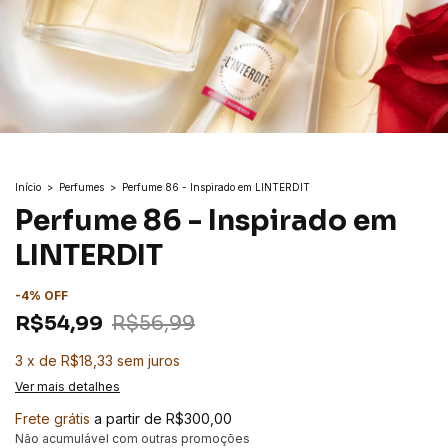
Início
>
Perfumes
>
Perfume 86 - Inspirado em LINTERDIT
Perfume 86 - Inspirado em
LINTERDIT
-
4
%
OFF
R$54,99
R$56,99
3
x
de
R$18,33
sem juros
Ver mais detalhes
Frete grátis
a partir de
R$300,00
Não acumulável com outras promoções