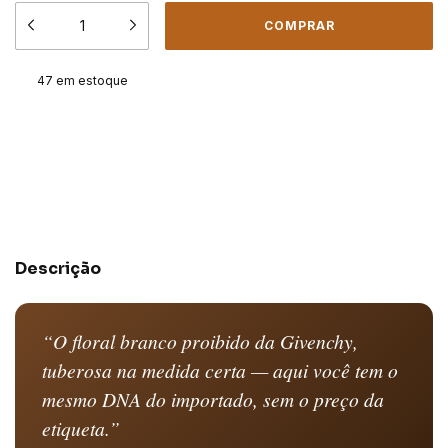
47
em estoque
Meios de envio
ALTERAR CEP
Entregas para o CEP:
CALCULAR
Descrição
“O floral branco proibido da Givenchy,
tuberosa na medida certa — aqui você tem o
mesmo DNA do importado, sem o preço da
etiqueta.”