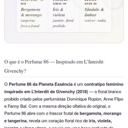
MIN
30MIN–3H
APÓS 3H
Bergamota
Íris &
Sândalo &
& morango
violeta
âmbar
tangerina ·
jasmim · floral
vetiver · tonka
fresco-frutal
proibido
O que é o Perfume 86 — Inspirado em L’Interdit
Givenchy?
O
Perfume 86 da Planeta Essência
é um
contratipo feminino
inspirado em L’Interdit de Givenchy (2018)
— o floral branco
proibido criado pelos perfumistas Dominique Ropion, Anne Flipo
e Fanny Bal. Com a mesma direção olfativa do original, o
Perfume 86 abre com o frescor frutal de
bergamota, morango
e tangerina
, revela um coração floral rico de
íris, violeta,
jasmim e ylang-ylang
, e pousa em uma base profunda de