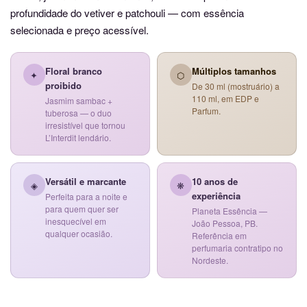
profundidade do vetiver e patchouli — com essência
selecionada e preço acessível.
Floral branco
Múltiplos tamanhos
✦
⬡
proibido
De 30 ml (mostruário) a
110 ml, em EDP e
Jasmim sambac +
Parfum.
tuberosa — o duo
irresistível que tornou
L’Interdit lendário.
Versátil e marcante
10 anos de
◈
❋
experiência
Perfeita para a noite e
para quem quer ser
Planeta Essência —
inesquecível em
João Pessoa, PB.
qualquer ocasião.
Referência em
perfumaria contratipo no
Nordeste.