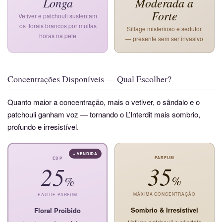
Longa
Moderada a
Forte
Vetiver e patchouli sustentam
os florais brancos por muitas
Sillage misterioso e sedutor
horas na pele
— presente sem ser invasivo
Concentrações Disponíveis — Qual Escolher?
Quanto maior a concentração, mais o vetiver, o sândalo e o
patchouli ganham voz — tornando o L’Interdit mais sombrio,
profundo e irresistível.
+ VENDIDA
PARFUM
EDP
35
25
%
%
MÁXIMA CONCENTRAÇÃO
EAU DE PARFUM
Sombrio & Irresistível
Floral Proibido