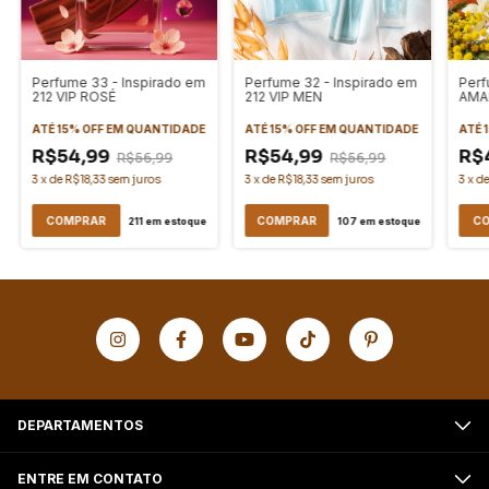
Perfume 33 - Inspirado em
Perfume 32 - Inspirado em
Perf
212 VIP ROSÉ
212 VIP MEN
AMA
ATÉ 15% OFF
EM QUANTIDADE
ATÉ 15% OFF
EM QUANTIDADE
ATÉ 
R$54,99
R$54,99
R$
R$56,99
R$56,99
3
x
de
R$18,33
sem juros
3
x
de
R$18,33
sem juros
3
x
d
COMPRAR
COMPRAR
C
211
em estoque
107
em estoque
DEPARTAMENTOS
ENTRE EM CONTATO