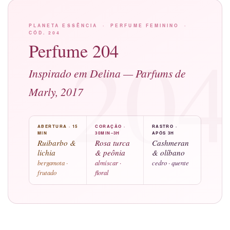
PLANETA ESSÊNCIA · PERFUME FEMININO ·
CÓD. 204
20
Perfume 204
Inspirado em Delina — Parfums de
Marly, 2017
ABERTURA · 15
CORAÇÃO ·
RASTRO ·
MIN
30MIN–3H
APÓS 3H
Ruibarbo &
Rosa turca
Cashmeran
lichia
& peônia
& olíbano
bergamota ·
almíscar ·
cedro · quente
frutado
floral