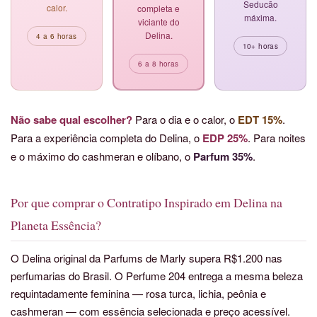
Seducão
calor.
completa e
máxima.
viciante do
Delina.
4 a 6 horas
10+ horas
6 a 8 horas
Não sabe qual escolher?
Para o dia e o calor, o
EDT 15%
.
Para a experiência completa do Delina, o
EDP 25%
. Para noites
e o máximo do cashmeran e olíbano, o
Parfum 35%
.
Por que comprar o Contratipo Inspirado em Delina na
Planeta Essência?
O Delina original da Parfums de Marly supera R$1.200 nas
perfumarias do Brasil. O Perfume 204 entrega a mesma beleza
requintadamente feminina — rosa turca, lichia, peônia e
cashmeran — com essência selecionada e preço acessível.