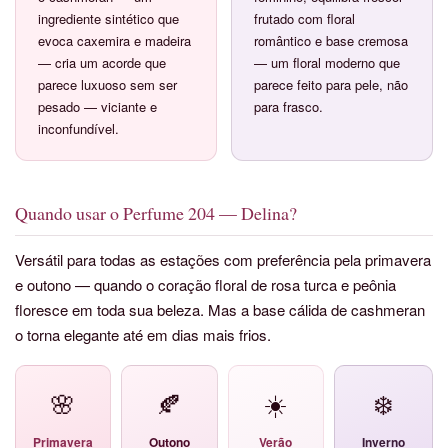
ingrediente sintético que
frutado com floral
evoca caxemira e madeira
romântico e base cremosa
— cria um acorde que
— um floral moderno que
parece luxuoso sem ser
parece feito para pele, não
pesado — viciante e
para frasco.
inconfundível.
Quando usar o Perfume 204 — Delina?
Versátil para todas as estações com preferência pela primavera
e outono — quando o coração floral de rosa turca e peônia
floresce em toda sua beleza. Mas a base cálida de cashmeran
o torna elegante até em dias mais frios.
🌸
🍂
☀️
❄️
Primavera
Outono
Verão
Inverno