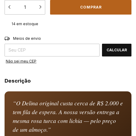
14
em estoque
ALTERAR CEP
Entregas para o CEP:
Meios de envio
CALCULAR
Não sei meu CEP
Descrição
“O Delina original custa cerca de R$ 2.000 e
tem fila de espera. A nossa versão entrega a
mesma rosa turca com lichia — pelo preço
de um almoço.”