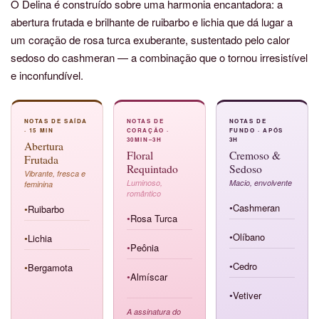
O Delina é construído sobre uma harmonia encantadora: a
abertura frutada e brilhante de ruibarbo e lichia que dá lugar a
um coração de rosa turca exuberante, sustentado pelo calor
sedoso do cashmeran — a combinação que o tornou irresistível
e inconfundível.
NOTAS DE SAÍDA
NOTAS DE
NOTAS DE
· 15 MIN
CORAÇÃO ·
FUNDO · APÓS
30MIN–3H
3H
Abertura
Floral
Cremoso &
Frutada
Requintado
Sedoso
Vibrante, fresca e
Luminoso,
Macio, envolvente
feminina
romântico
Cashmeran
Ruibarbo
●
●
Rosa Turca
●
Olíbano
Lichia
●
●
Peônia
●
Cedro
Bergamota
●
●
Almíscar
●
Vetiver
●
A assinatura do