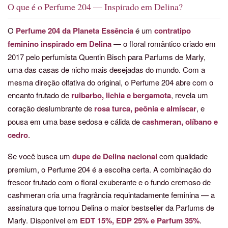
O que é o Perfume 204 — Inspirado em Delina?
O
Perfume 204 da Planeta Essência
é um
contratipo
feminino inspirado em Delina
— o floral romântico criado em
2017 pelo perfumista Quentin Bisch para Parfums de Marly,
uma das casas de nicho mais desejadas do mundo. Com a
mesma direção olfativa do original, o Perfume 204 abre com o
encanto frutado de
ruibarbo, lichia e bergamota
, revela um
coração deslumbrante de
rosa turca, peônia e almíscar
, e
pousa em uma base sedosa e cálida de
cashmeran, olíbano e
cedro
.
Se você busca um
dupe de Delina nacional
com qualidade
premium, o Perfume 204 é a escolha certa. A combinação do
frescor frutado com o floral exuberante e o fundo cremoso de
cashmeran cria uma fragrância requintadamente feminina — a
assinatura que tornou Delina o maior bestseller da Parfums de
Marly. Disponível em
EDT 15%, EDP 25% e Parfum 35%
.