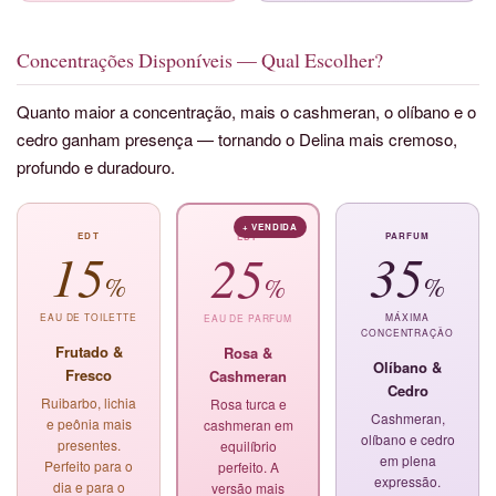
Concentrações Disponíveis — Qual Escolher?
Quanto maior a concentração, mais o cashmeran, o olíbano e o
cedro ganham presença — tornando o Delina mais cremoso,
profundo e duradouro.
+ VENDIDA
EDT
PARFUM
EDP
15
35
25
%
%
%
EAU DE TOILETTE
MÁXIMA
EAU DE PARFUM
CONCENTRAÇÃO
Frutado &
Rosa &
Olíbano &
Fresco
Cashmeran
Cedro
Ruibarbo, lichia
Rosa turca e
Cashmeran,
e peônia mais
cashmeran em
olíbano e cedro
presentes.
equilíbrio
em plena
Perfeito para o
perfeito. A
expressão.
dia e para o
versão mais