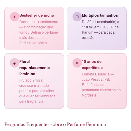
Bestseller de nicho
Múltiplos tamanhos
✦
⬡
Rosa turca + cashmeran
De 30 ml (mostruário) a
— a combinação que
110 ml, em EDT, EDP e
tornou Delina o perfume
Parfum — para cada
mais desejado da
ocasião.
Parfums de Marly.
Floral
10 anos de
◈
❋
requintadamente
experiência
feminino
Planeta Essência —
João Pessoa, PB.
Frutado + floral +
Referência em
cremoso = a triáde
perfumaria contratipo no
perfeita para a mulher
Nordeste.
que quer ser lembrada
pela fragrância.
Perguntas Frequentes sobre o Perfume Feminino