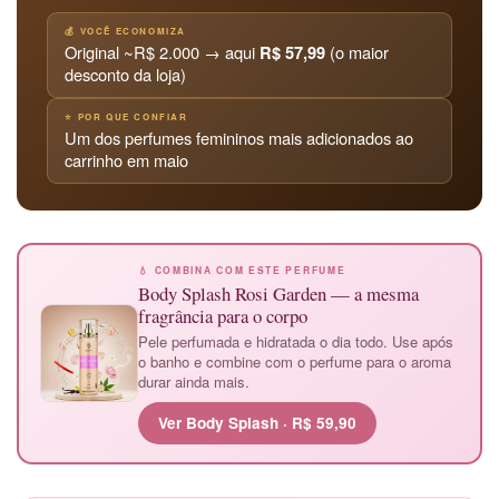
💰 VOCÊ ECONOMIZA
Original ~R$ 2.000 → aqui
R$ 57,99
(o maior
desconto da loja)
⭐ POR QUE CONFIAR
Um dos perfumes femininos mais adicionados ao
carrinho em maio
💧 COMBINA COM ESTE PERFUME
Body Splash Rosi Garden — a mesma
fragrância para o corpo
Pele perfumada e hidratada o dia todo. Use após
o banho e combine com o perfume para o aroma
durar ainda mais.
Ver Body Splash · R$ 59,90