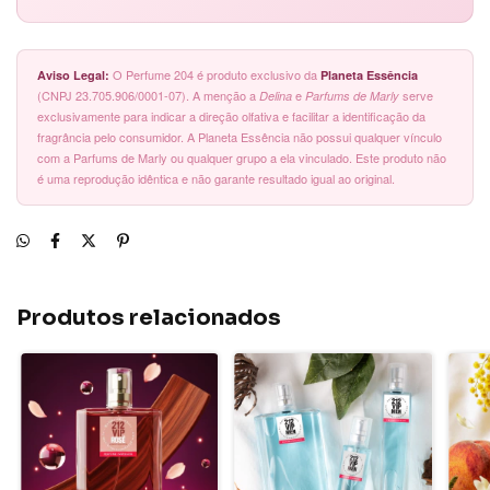
O Perfume 204 é produto exclusivo da
Aviso Legal:
Planeta Essência
(CNPJ 23.705.906/0001-07). A menção a
e
serve
Delina
Parfums de Marly
exclusivamente para indicar a direção olfativa e facilitar a identificação da
fragrância pelo consumidor. A Planeta Essência não possui qualquer vínculo
com a Parfums de Marly ou qualquer grupo a ela vinculado. Este produto não
é uma reprodução idêntica e não garante resultado igual ao original.
Produtos relacionados