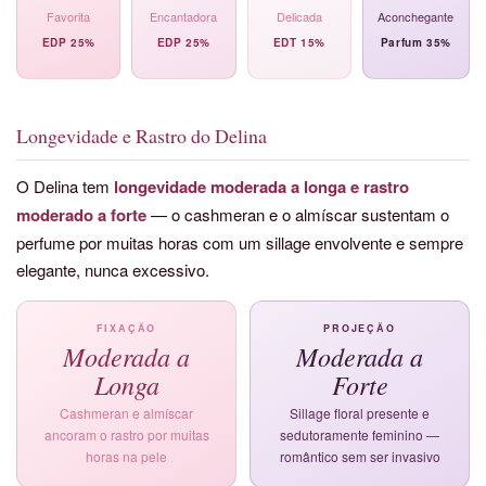
Favorita
Encantadora
Delicada
Aconchegante
EDP 25%
EDP 25%
EDT 15%
Parfum 35%
Longevidade e Rastro do Delina
O Delina tem
longevidade moderada a longa e rastro
moderado a forte
— o cashmeran e o almíscar sustentam o
perfume por muitas horas com um sillage envolvente e sempre
elegante, nunca excessivo.
FIXAÇÃO
PROJEÇÃO
Moderada a
Moderada a
Longa
Forte
Cashmeran e almíscar
Sillage floral presente e
ancoram o rastro por muitas
sedutoramente feminino —
horas na pele
romântico sem ser invasivo